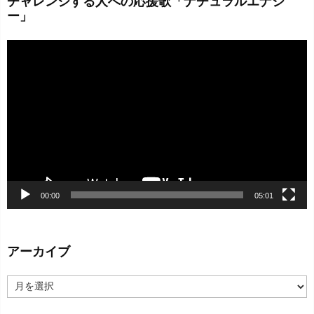
チャレンジする人への応援歌「ナチュラルエナジ
ー」
動
画
プ
レ
ー
ヤ
ー
00:00
05:01
アーカイブ
ア
ー
カ