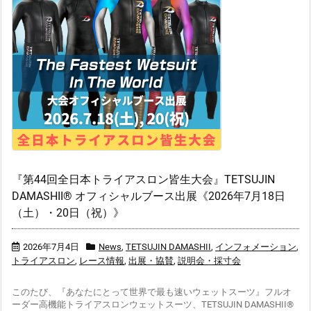
『第44回全日本トライアスロン皆生大会』TETSUJIN
DAMASHII® オフィシャルブース出展《2026年7月18日
（土）・20日（祝）》
2026年7月4日
News
,
TETSUJIN DAMASHII
,
インフォメーション
,
トライアスロン
,
レース情報
,
出展・協賛
,
説明会・採寸会
このたび、『あなたにとって世界で最も速いウェットスーツ』フルオ
ーダー高機能トライアスロンウェットスーツ、TETSUJIN DAMASHII®