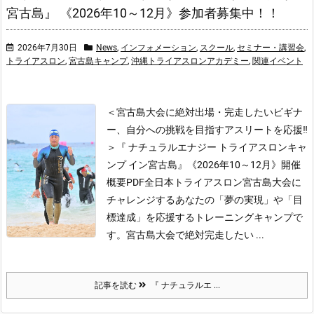
宮古島』 《2026年10～12月》参加者募集中！！
2026年7月30日
News
,
インフォメーション
,
スクール
,
セミナー・講習会
,
トライアスロン
,
宮古島キャンプ
,
沖縄トライアスロンアカデミー
,
関連イベント
＜宮古島大会に絶対出場・完走したいビギナ
ー、自分への挑戦を目指すアスリートを応援‼
＞
『 ナチュラルエナジー トライアスロンキャ
ンプ イン宮古島』《2026年10～12月》開催
概要PDF
全日本トライアスロン宮古島大会に
チャレンジするあなたの「夢の実現」や「目
標達成」を応援するトレーニングキャンプで
す。宮古島大会で絶対完走したい ...
記事を読む
『 ナチュラルエ ...