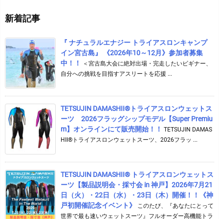
イ
新着記事
ブ
『 ナチュラルエナジー トライアスロンキャンプ
イン宮古島』 《2026年10～12月》参加者募集
中！！
＜宮古島大会に絶対出場・完走したいビギナー、
自分への挑戦を目指すアスリートを応援 ...
TETSUJIN DAMASHII®︎トライアスロンウェットス
ーツ 2026フラッグシップモデル【Super Premiu
m】オンラインにて販売開始！！
TETSUJIN DAMAS
HII®トライアスロンウェットスーツ、2026フラッ ...
TETSUJIN DAMASHII® トライアスロンウェットス
ーツ【製品説明会・採寸会 in 神戸】2026年7月21
日（火）・22日（水）・23日（木）開催！！《神
戸初開催記念イベント》
このたび、『あなたにとって
世界で最も速いウェットスーツ』フルオーダー高機能トラ