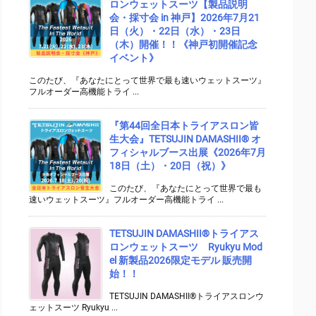
ロンウェットスーツ【製品説明
会・採寸会 in 神戸】2026年7月21
日（火）・22日（水）・23日
（木）開催！！《神戸初開催記念
イベント》
このたび、『あなたにとって世界で最も速いウェットスーツ』
フルオーダー高機能トライ ...
『第44回全日本トライアスロン皆
生大会』TETSUJIN DAMASHII® オ
フィシャルブース出展《2026年7月
18日（土）・20日（祝）》
このたび、『あなたにとって世界で最も
速いウェットスーツ』フルオーダー高機能トライ ...
TETSUJIN DAMASHII®︎トライアス
ロンウェットスーツ Ryukyu Mod
el 新製品2026限定モデル 販売開
始！！
TETSUJIN DAMASHII®︎トライアスロンウ
ェットスーツ Ryukyu ...