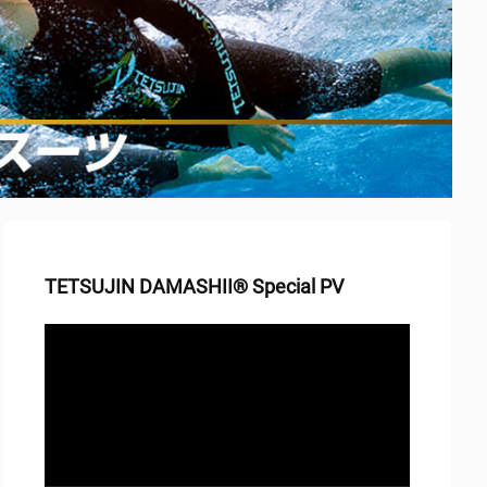
TETSUJIN DAMASHII® Special PV
動
画
プ
レ
ー
ヤ
ー