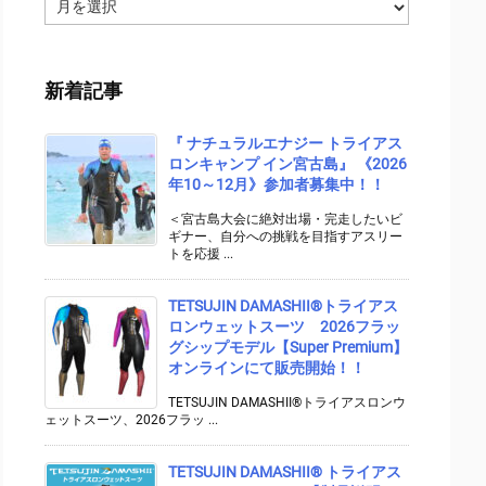
ア
ー
カ
イ
新着記事
ブ
『 ナチュラルエナジー トライアス
ロンキャンプ イン宮古島』 《2026
年10～12月》参加者募集中！！
＜宮古島大会に絶対出場・完走したいビ
ギナー、自分への挑戦を目指すアスリー
トを応援 ...
TETSUJIN DAMASHII®︎トライアス
ロンウェットスーツ 2026フラッ
グシップモデル【Super Premium】
オンラインにて販売開始！！
TETSUJIN DAMASHII®トライアスロンウ
ェットスーツ、2026フラッ ...
TETSUJIN DAMASHII® トライアス