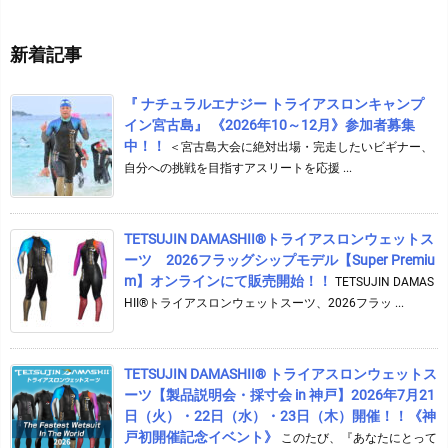
カ
イ
新着記事
ブ
『 ナチュラルエナジー トライアスロンキャンプ
イン宮古島』 《2026年10～12月》参加者募集
中！！
＜宮古島大会に絶対出場・完走したいビギナー、
自分への挑戦を目指すアスリートを応援 ...
TETSUJIN DAMASHII®︎トライアスロンウェットス
ーツ 2026フラッグシップモデル【Super Premiu
m】オンラインにて販売開始！！
TETSUJIN DAMAS
HII®トライアスロンウェットスーツ、2026フラッ ...
TETSUJIN DAMASHII® トライアスロンウェットス
ーツ【製品説明会・採寸会 in 神戸】2026年7月21
日（火）・22日（水）・23日（木）開催！！《神
戸初開催記念イベント》
このたび、『あなたにとって