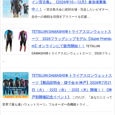
イン宮古島』 《2026年10～12月》参加者募集
中！！
＜宮古島大会に絶対出場・完走したいビギナー、
自分への挑戦を目指すアスリートを応援 ...
TETSUJIN DAMASHII®︎トライアスロンウェットス
ーツ 2026フラッグシップモデル【Super Premiu
m】オンラインにて販売開始！！
TETSUJIN
DAMASHII®トライアスロンウェットスーツ、2026フラッ
...
TETSUJIN DAMASHII® トライアスロンウェットス
ーツ【製品説明会・採寸会 in 神戸】2026年7月21
日（火）・22日（水）・23日（木）開催！！《神
戸初開催記念イベント》
このたび、『あなたにとって
世界で最も速いウェットスーツ』フルオーダー高機能トライ ...