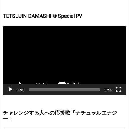
TETSUJIN DAMASHII® Special PV
動
画
プ
レ
ー
ヤ
ー
00:00
07:09
チャレンジする人への応援歌「ナチュラルエナジ
ー」