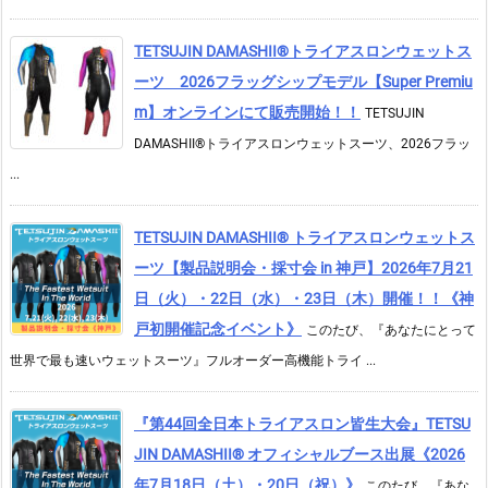
TETSUJIN DAMASHII®︎トライアスロンウェットス
ーツ 2026フラッグシップモデル【Super Premiu
m】オンラインにて販売開始！！
TETSUJIN
DAMASHII®トライアスロンウェットスーツ、2026フラッ
...
TETSUJIN DAMASHII® トライアスロンウェットス
ーツ【製品説明会・採寸会 in 神戸】2026年7月21
日（火）・22日（水）・23日（木）開催！！《神
戸初開催記念イベント》
このたび、『あなたにとって
世界で最も速いウェットスーツ』フルオーダー高機能トライ ...
『第44回全日本トライアスロン皆生大会』TETSU
JIN DAMASHII® オフィシャルブース出展《2026
年7月18日（土）・20日（祝）》
このたび、『あな