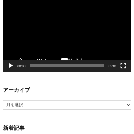
動
画
プ
レ
ー
ヤ
ー
00:00
05:01
アーカイブ
ア
ー
カ
イ
新着記事
ブ