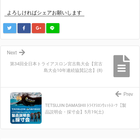
よろしければシェアお願いします
Next
第34回全日本トライアスロン宮古島大会【宮古
島大会10年連続協賛記念】(8)
Prev
TETSUJIN DAMASHII ﾄﾗｲｱｽﾛﾝｳｪｯﾄｽｰﾂ【製
品説明会・採寸会】5月19(土)