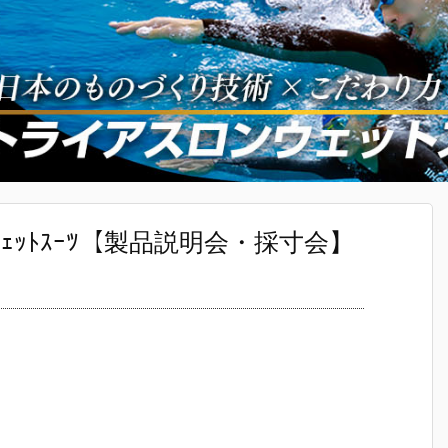
ｱｽﾛﾝｳｪｯﾄｽｰﾂ【製品説明会・採寸会】