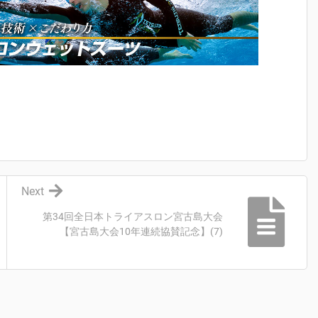
Next
第34回全日本トライアスロン宮古島大会
【宮古島大会10年連続協賛記念】(7)