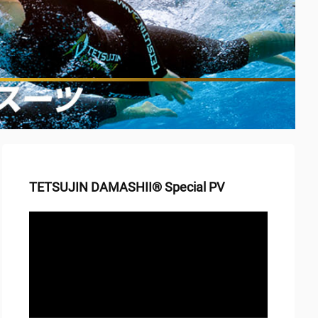
TETSUJIN DAMASHII® Special PV
動
画
プ
レ
ー
ヤ
ー