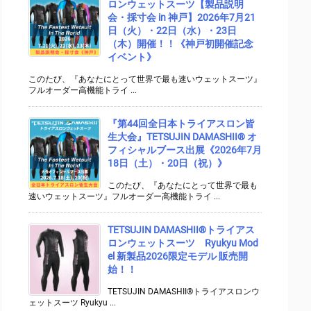
ロンウェットスーツ【製品説明
会・採寸会 in 神戸】2026年7月21
日（火）・22日（水）・23日
（木）開催！！《神戸初開催記念
イベント》
このたび、『あなたにとって世界で最も速いウェットスーツ』
フルオーダー高機能トライ ...
『第44回全日本トライアスロン皆
生大会』TETSUJIN DAMASHII® オ
フィシャルブース出展《2026年7月
18日（土）・20日（祝）》
このたび、『あなたにとって世界で最も
速いウェットスーツ』フルオーダー高機能トライ ...
TETSUJIN DAMASHII®︎トライアス
ロンウェットスーツ Ryukyu Mod
el 新製品2026限定モデル 販売開
始！！
TETSUJIN DAMASHII®︎トライアスロンウ
ェットスーツ Ryukyu ...