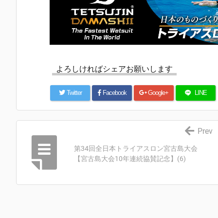
よろしければシェアお願いします
Twitter
Facebook
Google+
LINE
Prev
第34回全日本トライアスロン宮古島大会
【宮古島大会10年連続協賛記念】(6)