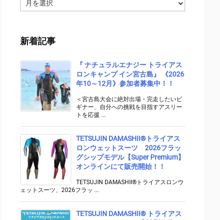
ア
ー
カ
イ
新着記事
ブ
『 ナチュラルエナジー トライアス
ロンキャンプ イン宮古島』 《2026
年10～12月》参加者募集中！！
＜宮古島大会に絶対出場・完走したいビ
ギナー、自分への挑戦を目指すアスリー
トを応援 ...
TETSUJIN DAMASHII®︎トライアス
ロンウェットスーツ 2026フラッ
グシップモデル【Super Premium】
オンラインにて販売開始！！
TETSUJIN DAMASHII®トライアスロンウ
ェットスーツ、2026フラッ ...
TETSUJIN DAMASHII® トライアス