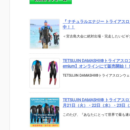
『 ナチュラルエナジー トライアスロン
中！！
＜宮古島大会に絶対出場・完走したいビギナ
TETSUJIN DAMASHII®︎トライ
emium】オンラインにて販売開始！
TETSUJIN DAMASHII®トライアスロンウ
TETSUJIN DAMASHII® トラ
月21日（火）・22日（水）・23
このたび、『あなたにとって世界で最も速い