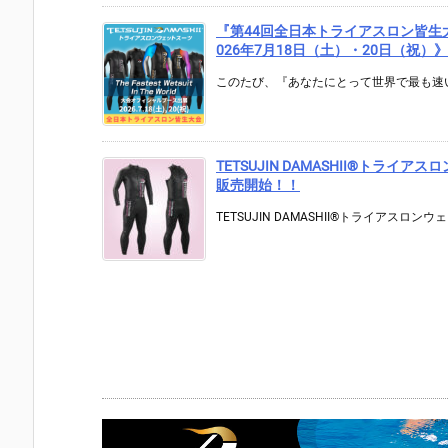
『第44回全日本トライアスロン皆生大会』
026年7月18日（土）・20日（祝）》
このたび、『あなたにとって世界で最も速い
TETSUJIN DAMASHII®︎トライア
販売開始！！
TETSUJIN DAMASHII®︎トライアスロンウェッ