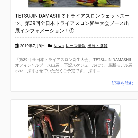
TETSUJIN DAMASHII®トライアスロンウェットスー
ツ、第39回全日本トライアスロン皆生大会ブース出
展インフォメーション！①
2019年7月9日
News
,
レース情報
,
出展・協賛
「第39回 全日本トライアスロン皆生大会」 TETSUJIN DAMASHII
オフィシャルブース出展！ 下記スケジュールにて、最新モデル展
示や、採寸させていただくご予定です。 採寸 ...
記事を読む