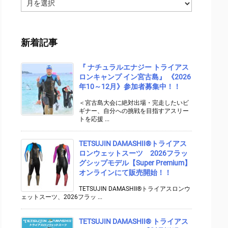
ア
ー
カ
イ
新着記事
ブ
『 ナチュラルエナジー トライアス
ロンキャンプ イン宮古島』 《2026
年10～12月》参加者募集中！！
＜宮古島大会に絶対出場・完走したいビ
ギナー、自分への挑戦を目指すアスリー
トを応援 ...
TETSUJIN DAMASHII®︎トライアス
ロンウェットスーツ 2026フラッ
グシップモデル【Super Premium】
オンラインにて販売開始！！
TETSUJIN DAMASHII®トライアスロンウ
ェットスーツ、2026フラッ ...
TETSUJIN DAMASHII® トライアス