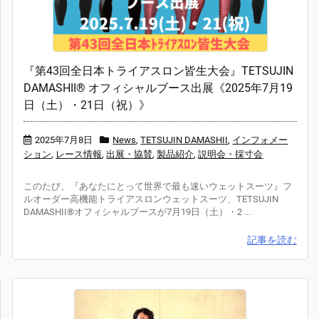
『第43回全日本トライアスロン皆生大会』TETSUJIN
DAMASHII® オフィシャルブース出展《2025年7月19
日（土）・21日（祝）》
2025年7月8日
News
,
TETSUJIN DAMASHII
,
インフォメー
ション
,
レース情報
,
出展・協賛
,
製品紹介
,
説明会・採寸会
このたび、『あなたにとって世界で最も速いウェットスーツ』フ
ルオーダー高機能トライアスロンウェットスーツ、TETSUJIN
DAMASHII®オフィシャルブースが7月19日（土）・2 ...
記事を読む