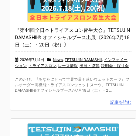
『第44回全日本トライアスロン皆生大会』TETSUJIN
DAMASHII® オフィシャルブース出展《2026年7月18
日（土）・20日（祝）》
2026年7月4日
News
,
TETSUJIN DAMASHII
,
インフォメー
ション
,
トライアスロン
,
レース情報
,
出展・協賛
,
説明会・採寸会
このたび、『あなたにとって世界で最も速いウェットスーツ』フ
ルオーダー高機能トライアスロンウェットスーツ、TETSUJIN
DAMASHII®オフィシャルブースが7月18日（土）・2 ...
記事を読む