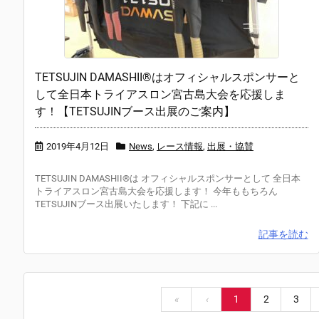
TETSUJIN DAMASHII®︎はオフィシャルスポンサーと
して全日本トライアスロン宮古島大会を応援しま
す！【TETSUJINブース出展のご案内】
2019年4月12日
News
,
レース情報
,
出展・協賛
TETSUJIN DAMASHII®︎は オフィシャルスポンサーとして 全日本
トライアスロン宮古島大会を応援します！ 今年ももちろん
TETSUJINブース出展いたします！ 下記に ...
記事を読む
«
‹
1
2
3