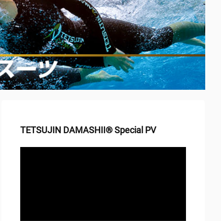
TETSUJIN DAMASHII® Special PV
動
画
プ
レ
ー
ヤ
ー