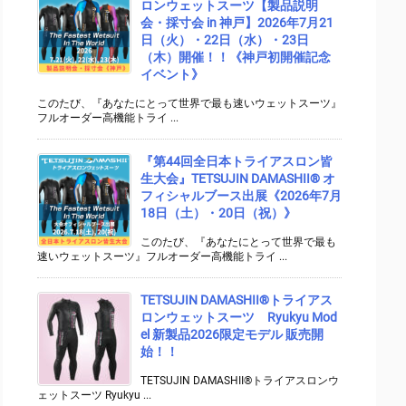
ロンウェットスーツ【製品説明
会・採寸会 in 神戸】2026年7月21
日（火）・22日（水）・23日
（木）開催！！《神戸初開催記念
イベント》
このたび、『あなたにとって世界で最も速いウェットスーツ』
フルオーダー高機能トライ ...
『第44回全日本トライアスロン皆
生大会』TETSUJIN DAMASHII® オ
フィシャルブース出展《2026年7月
18日（土）・20日（祝）》
このたび、『あなたにとって世界で最も
速いウェットスーツ』フルオーダー高機能トライ ...
TETSUJIN DAMASHII®︎トライアス
ロンウェットスーツ Ryukyu Mod
el 新製品2026限定モデル 販売開
始！！
TETSUJIN DAMASHII®︎トライアスロンウ
ェットスーツ Ryukyu ...