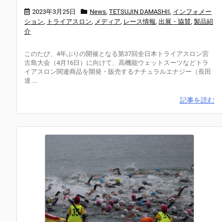
2023年3月25日
News
,
TETSUJIN DAMASHII
,
インフォメー
ション
,
トライアスロン
,
メディア
,
レース情報
,
出展・協賛
,
製品紹
介
このたび、4年ぶりの開催となる第37回全日本トライアスロン宮
古島大会（4月16日）に向けて、高機能ウェットスーツなどトラ
イアスロン関連商品を開発・販売するナチュラルエナジー（長田
達 ...
記事を読む