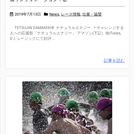
2019年7月13日
News
,
レース情報
,
出展・協賛
TETSUJIN DAMASHII® ナチュラルエナジー ＊チャレンジする
人への応援歌「ナチュラルエナジー」 アマゾン(下記）他iTunes,
Dミュージックにて好評 ...
記事を読む