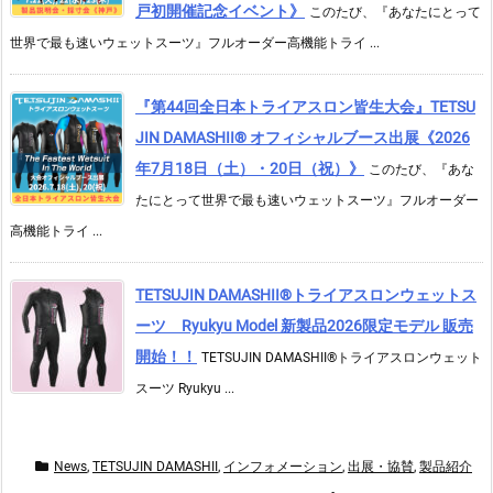
戸初開催記念イベント》
このたび、『あなたにとって
世界で最も速いウェットスーツ』フルオーダー高機能トライ ...
『第44回全日本トライアスロン皆生大会』TETSU
JIN DAMASHII® オフィシャルブース出展《2026
年7月18日（土）・20日（祝）》
このたび、『あな
たにとって世界で最も速いウェットスーツ』フルオーダー
高機能トライ ...
TETSUJIN DAMASHII®︎トライアスロンウェットス
ーツ Ryukyu Model 新製品2026限定モデル 販売
開始！！
TETSUJIN DAMASHII®︎トライアスロンウェット
スーツ Ryukyu ...
News
,
TETSUJIN DAMASHII
,
インフォメーション
,
出展・協賛
,
製品紹介