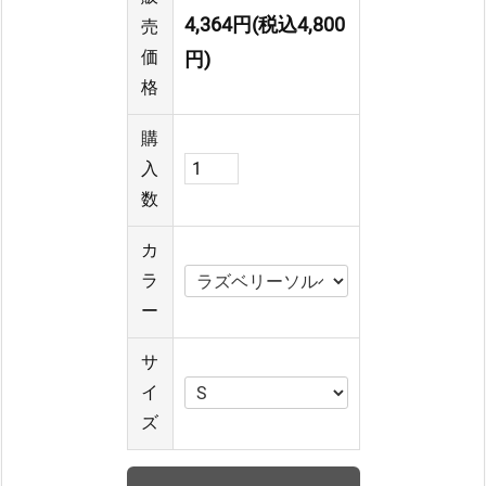
4,364円(税込4,800
売
価
円)
格
購
入
数
カ
ラ
ー
サ
イ
ズ