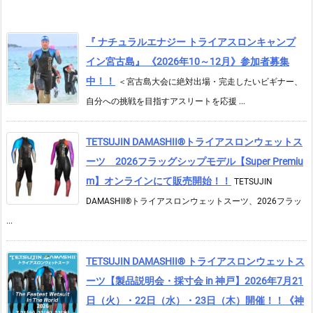
『 ナチュラルエナジー トライアスロンキャンプ
イン宮古島』 《2026年10～12月》参加者募集
中！！
＜宮古島大会に絶対出場・完走したいビギナー、
自分への挑戦を目指すアスリートを応援 ...
TETSUJIN DAMASHII®︎トライアスロンウェットス
ーツ 2026フラッグシップモデル【Super Premiu
m】オンラインにて販売開始！！
TETSUJIN
DAMASHII®トライアスロンウェットスーツ、2026フラッ
...
TETSUJIN DAMASHII® トライアスロンウェットス
ーツ【製品説明会・採寸会 in 神戸】2026年7月21
日（火）・22日（水）・23日（木）開催！！《神