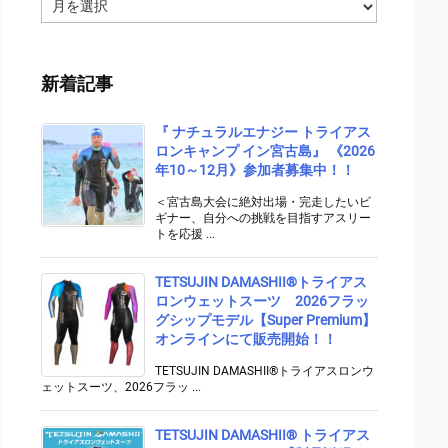
ア
ー
カ
イ
新着記事
ブ
『 ナチュラルエナジー トライアス
ロンキャンプ イン宮古島』 《2026
年10～12月》参加者募集中！！
＜宮古島大会に絶対出場・完走したいビ
ギナー、自分への挑戦を目指すアスリー
トを応援 ...
TETSUJIN DAMASHII®︎トライアス
ロンウェットスーツ 2026フラッ
グシップモデル【Super Premium】
オンラインにて販売開始！！
TETSUJIN DAMASHII®トライアスロンウ
ェットスーツ、2026フラッ ...
TETSUJIN DAMASHII® トライアス