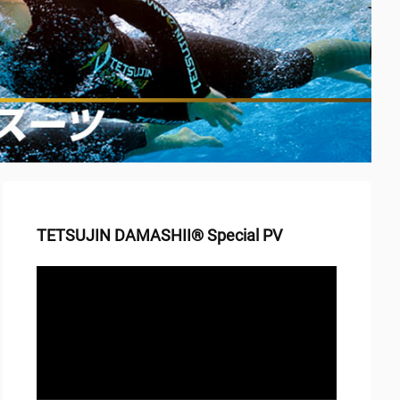
TETSUJIN DAMASHII® Special PV
動
画
プ
レ
ー
ヤ
ー