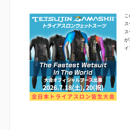
こ
ス
ス
が
イ