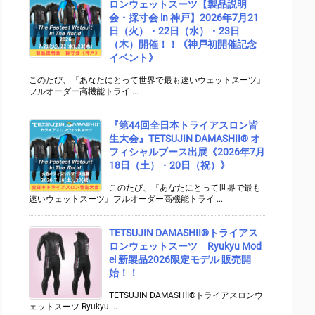
ロンウェットスーツ【製品説明
会・採寸会 in 神戸】2026年7月21
日（火）・22日（水）・23日
（木）開催！！《神戸初開催記念
イベント》
このたび、『あなたにとって世界で最も速いウェットスーツ』
フルオーダー高機能トライ ...
『第44回全日本トライアスロン皆
生大会』TETSUJIN DAMASHII® オ
フィシャルブース出展《2026年7月
18日（土）・20日（祝）》
このたび、『あなたにとって世界で最も
速いウェットスーツ』フルオーダー高機能トライ ...
TETSUJIN DAMASHII®︎トライアス
ロンウェットスーツ Ryukyu Mod
el 新製品2026限定モデル 販売開
始！！
TETSUJIN DAMASHII®︎トライアスロンウ
ェットスーツ Ryukyu ...