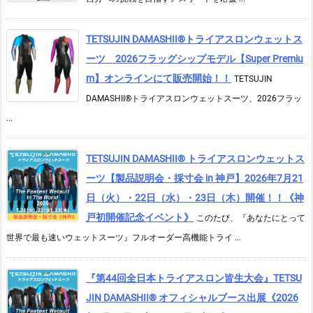
TETSUJIN DAMASHII®︎トライアスロンウェットス
ーツ 2026フラッグシップモデル【Super Premiu
m】オンラインにて販売開始！！
TETSUJIN
DAMASHII®トライアスロンウェットスーツ、2026フラッ
...
TETSUJIN DAMASHII® トライアスロンウェットス
ーツ【製品説明会・採寸会 in 神戸】2026年7月21
日（火）・22日（水）・23日（木）開催！！《神
戸初開催記念イベント》
このたび、『あなたにとって
世界で最も速いウェットスーツ』フルオーダー高機能トライ ...
『第44回全日本トライアスロン皆生大会』TETSU
JIN DAMASHII® オフィシャルブース出展《2026