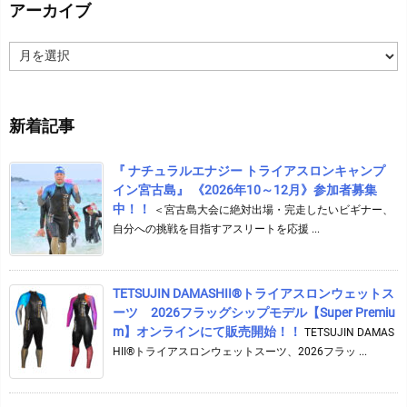
アーカイブ
ア
ー
カ
イ
新着記事
ブ
『 ナチュラルエナジー トライアスロンキャンプ
イン宮古島』 《2026年10～12月》参加者募集
中！！
＜宮古島大会に絶対出場・完走したいビギナー、
自分への挑戦を目指すアスリートを応援 ...
TETSUJIN DAMASHII®︎トライアスロンウェットス
ーツ 2026フラッグシップモデル【Super Premiu
m】オンラインにて販売開始！！
TETSUJIN DAMAS
HII®トライアスロンウェットスーツ、2026フラッ ...