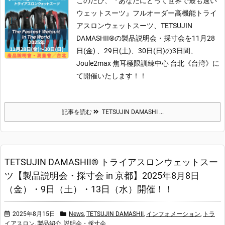
このたび、『あなたにとって世界で最も速い
ウェットスーツ』フルオーダー高機能トライ
アスロンウェットスーツ、TETSUJIN
DAMASHII®の製品説明会・採寸会を11月28
日(金) 、29日(土)、30日(日)の3日間、
Joule2max 焦耳極限訓練中心 台北《台湾》に
て開催いたします！！
記事を読む
TETSUJIN DAMASHI ...
TETSUJIN DAMASHII® トライアスロンウェットスー
ツ【製品説明会・採寸会 in 京都】2025年8月8日
（金）・9日（土）・13日（水）開催！！
2025年8月15日
News
,
TETSUJIN DAMASHII
,
インフォメーション
,
トラ
イアスロン
,
製品紹介
,
説明会・採寸会