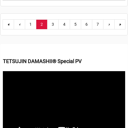
«
‹
1
2
3
4
5
6
7
›
»
TETSUJIN DAMASHII® Special PV
動
画
プ
レ
ー
ヤ
ー