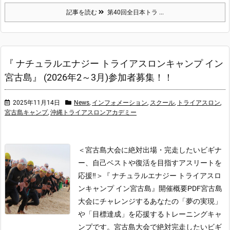
記事を読む
第40回全日本トラ ...
『 ナチュラルエナジー トライアスロンキャンプ イン
宮古島』 (2026年2～3月)参加者募集！！
2025年11月14日
News
,
インフォメーション
,
スクール
,
トライアスロン
,
宮古島キャンプ
,
沖縄トライアスロンアカデミー
＜宮古島大会に絶対出場・完走したいビギナ
ー、自己ベストや復活を目指すアスリートを
応援‼＞
『 ナチュラルエナジー トライアスロ
ンキャンプ イン宮古島』開催概要PDF
宮古島
大会にチャレンジするあなたの「夢の実現」
や「目標達成」を応援するトレーニングキャ
ンプです。宮古島大会で絶対完走したいビギ