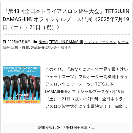
『第43回全日本トライアスロン皆生大会』TETSUJIN
DAMASHII® オフィシャルブース出展《2025年7月19
日（土）・21日（祝）》
2025年7月8日
News
,
TETSUJIN DAMASHII
,
インフォメーション
,
レース
情報
,
出展・協賛
,
製品紹介
,
説明会・採寸会
このたび、『あなたにとって世界で最も速い
ウェットスーツ』フルオーダー高機能トライ
アスロンウェットスーツ、TETSUJIN
DAMASHII®オフィシャルブースが7月19日
（土）・21日（祝）の2日間、全日本トライ
アスロン皆生大会にて出展決定！！
&nb ...
記事を読む
『第43回全日本ト ...