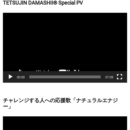
TETSUJIN DAMASHII® Special PV
動
画
プ
レ
ー
ヤ
ー
00:00
07:09
チャレンジする人への応援歌「ナチュラルエナジ
ー」
動
画