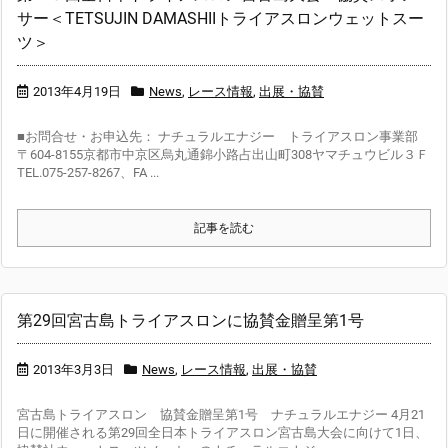
サー＜TETSUJIN DAMASHIIトライアスロンウェットスー
ツ＞
2013年4月19日
News
,
レース情報
,
出展・協賛
■お問合せ・お申込先： ナチュラルエナジー トライアスロン事業部
〒604-8155京都市中京区烏丸通錦小路占出山町308ヤマチュウビル３Ｆ
TEL.075-257-8267、FA ...
記事を読む
第29回宮古島トライアスロンに協賛金贈呈第1号
2013年3月3日
News
,
レース情報
,
出展・協賛
宮古島トライアスロン 協賛金贈呈第1号 ナチュラルエナジー 4月21
日に開催される第29回全日本トライアスロン宮古島大会に向けて1日、