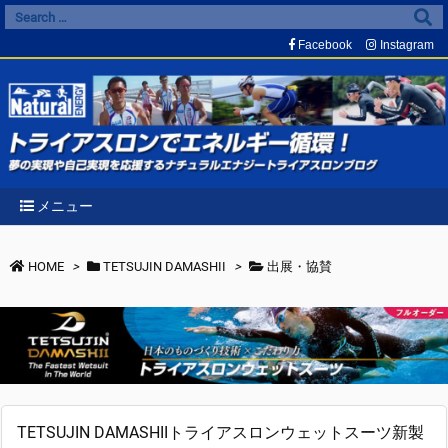
Facebook
Instagram
メニュー
HOME
>
TETSUJIN DAMASHII
>
出展・協賛
TETSUJIN DAMASHIIトライアスロンウェットスーツ新製