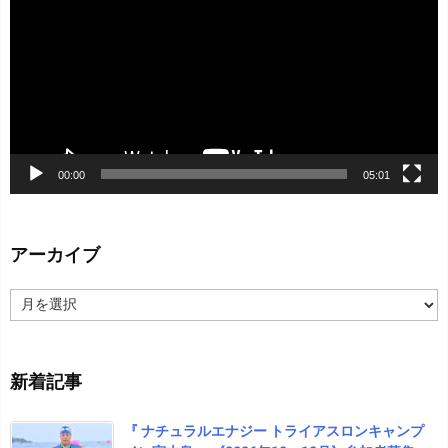
プ
レ
ー
ヤ
ー
00:00
05:01
アーカイブ
ア
ー
カ
イ
新着記事
ブ
『 ナチュラルエナジー トライアスロンキャンプ