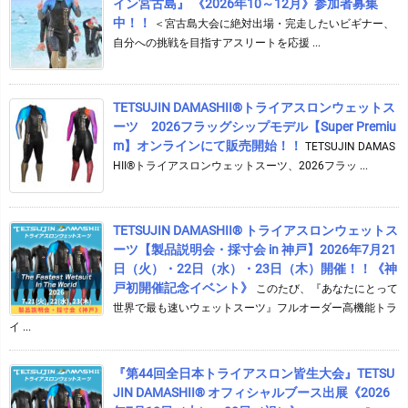
イン宮古島』 《2026年10～12月》参加者募集
中！！
＜宮古島大会に絶対出場・完走したいビギナー、
自分への挑戦を目指すアスリートを応援 ...
TETSUJIN DAMASHII®︎トライアスロンウェットス
ーツ 2026フラッグシップモデル【Super Premiu
m】オンラインにて販売開始！！
TETSUJIN DAMAS
HII®トライアスロンウェットスーツ、2026フラッ ...
TETSUJIN DAMASHII® トライアスロンウェットス
ーツ【製品説明会・採寸会 in 神戸】2026年7月21
日（火）・22日（水）・23日（木）開催！！《神
戸初開催記念イベント》
このたび、『あなたにとって
世界で最も速いウェットスーツ』フルオーダー高機能トラ
イ ...
『第44回全日本トライアスロン皆生大会』TETSU
JIN DAMASHII® オフィシャルブース出展《2026