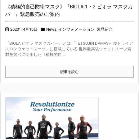
《積極的自己防衛マスク》『BIOLA‐1・2 ビオラ マスクカ
バー』緊急販売のご案内
2020年4月10日
News
,
インフォメーション
,
製品紹介
『BIOLA ビオラ マスクカバー』とは 「TETSUJIN DAMASHII®トライア
スロンウェットスーツ」に搭載している 世界最高級ウェットスーツ素
材を贅沢に使用した《積極的自 ...
記事を読む