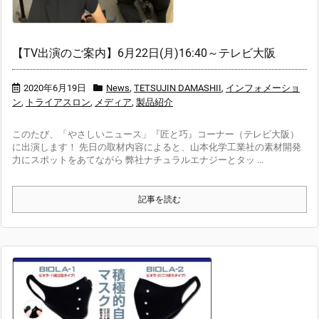
【TV出演のご案内】6月22日(月)16:40～テレビ大阪
2020年6月19日
News
,
TETSUJIN DAMASHII
,
インフォメーショ
ン
,
トライアスロン
,
メディア
,
製品紹介
このたび、「やさしいニュース」『匠と巧』コーナー（テレビ大阪）
に出演します！ 先日の取材内容によると、山本化学工業社の素材開発
力にスポットをあてながら 弊社ナチュラルエナジーとタッ ...
記事を読む