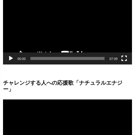
画
プ
レ
ー
ヤ
ー
00:00
07:09
チャレンジする人への応援歌「ナチュラルエナジ
ー」
動
画
プ
レ
ー
ヤ