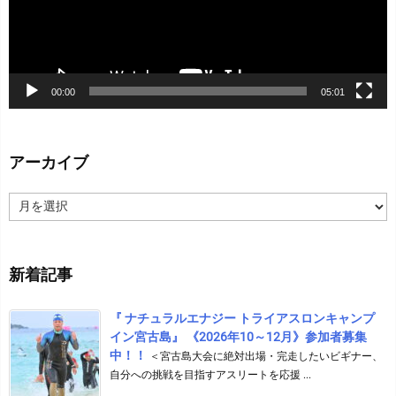
ー
00:00
05:01
アーカイブ
ア
ー
カ
イ
新着記事
ブ
『 ナチュラルエナジー トライアスロンキャンプ
イン宮古島』 《2026年10～12月》参加者募集
中！！
＜宮古島大会に絶対出場・完走したいビギナー、
自分への挑戦を目指すアスリートを応援 ...