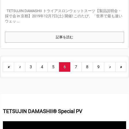
TETSUJIN DAMASHII トライアスロンウェットスーツ【製品説明会・
採寸会 in 京都】2019年12月7日(土) 開催! このたび、「世界で最も速い
ウェッ ...
記事を読む
«
‹
3
4
5
6
7
8
9
›
»
TETSUJIN DAMASHII® Special PV
動