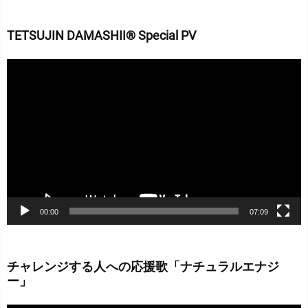
TETSUJIN DAMASHII® Special PV
動
画
プ
レ
ー
ヤ
ー
00:00
07:09
チャレンジする人への応援歌「ナチュラルエナジ
ー」