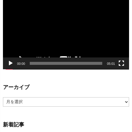
動
画
プ
レ
ー
ヤ
ー
00:00
05:01
アーカイブ
ア
ー
カ
イ
新着記事
ブ