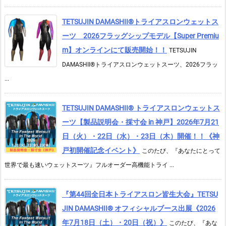
TETSUJIN DAMASHII®︎トライアスロンウェットス
ーツ 2026フラッグシップモデル【Super Premiu
m】オンラインにて販売開始！！
TETSUJIN
DAMASHII®トライアスロンウェットスーツ、2026フラッ
...
TETSUJIN DAMASHII® トライアスロンウェットス
ーツ【製品説明会・採寸会 in 神戸】2026年7月21
日（火）・22日（水）・23日（木）開催！！《神
戸初開催記念イベント》
このたび、『あなたにとって
世界で最も速いウェットスーツ』フルオーダー高機能トライ ...
『第44回全日本トライアスロン皆生大会』TETSU
JIN DAMASHII® オフィシャルブース出展《2026
年7月18日（土）・20日（祝）》
このたび、『あな