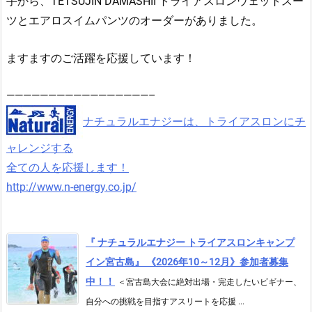
手から、TETSUJIN DAMASHII トライアスロンウェットスー
ツとエアロスイムパンツのオーダーがありました。
ますますのご活躍を応援しています！
—————————————————–
ナチュラルエナジーは、トライアスロンにチ
ャレンジする
全ての人を応援します！
http://www.n-energy.co.jp/
『 ナチュラルエナジー トライアスロンキャンプ
イン宮古島』 《2026年10～12月》参加者募集
中！！
＜宮古島大会に絶対出場・完走したいビギナー、
自分への挑戦を目指すアスリートを応援 ...