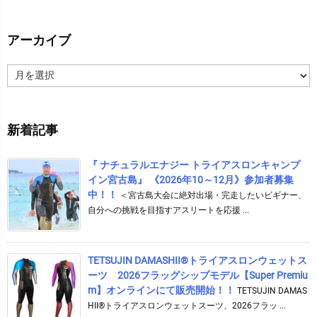
アーカイブ
ア
ー
カ
イ
新着記事
ブ
『 ナチュラルエナジー トライアスロンキャンプ
イン宮古島』 《2026年10～12月》参加者募集
中！！
＜宮古島大会に絶対出場・完走したいビギナー、
自分への挑戦を目指すアスリートを応援 ...
TETSUJIN DAMASHII®︎トライアスロンウェットス
ーツ 2026フラッグシップモデル【Super Premiu
m】オンラインにて販売開始！！
TETSUJIN DAMAS
HII®トライアスロンウェットスーツ、2026フラッ ...