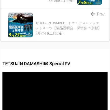
7月6日(土) 開催!!
Prev
TETSUJIN DAMASHII トライアスロンウェ
ットスーツ【製品説明会・採寸会 in 京都】
5月25日(土) 開催!!
TETSUJIN DAMASHII® Special PV
動
画
プ
レ
ー
ヤ
ー