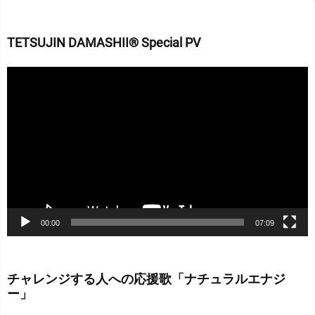
TETSUJIN DAMASHII® Special PV
動
画
プ
レ
ー
ヤ
ー
00:00
07:09
チャレンジする人への応援歌「ナチュラルエナジ
ー」