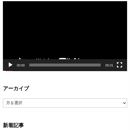
動
画
プ
レ
ー
ヤ
ー
00:00
05:01
アーカイブ
ア
ー
カ
イ
新着記事
ブ