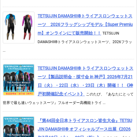
TETSUJIN DAMASHII®︎トライアスロンウェットス
ーツ 2026フラッグシップモデル【Super Premiu
m】オンラインにて販売開始！！
TETSUJIN
DAMASHII®トライアスロンウェットスーツ、2026フラッ
...
TETSUJIN DAMASHII® トライアスロンウェットス
ーツ【製品説明会・採寸会 in 神戸】2026年7月21
日（火）・22日（水）・23日（木）開催！！《神
戸初開催記念イベント》
このたび、『あなたにとって
世界で最も速いウェットスーツ』フルオーダー高機能トライ ...
『第44回全日本トライアスロン皆生大会』TETSU
JIN DAMASHII® オフィシャルブース出展《2026