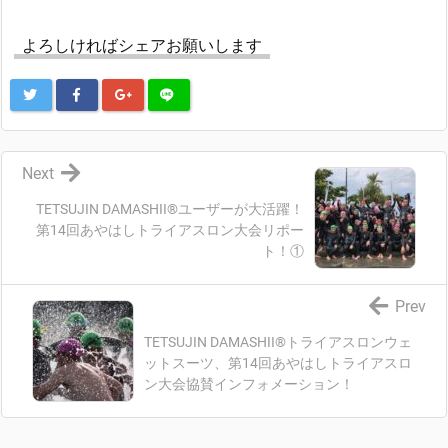
よろしければシェアお願いします
Next
TETSUJIN DAMASHII®︎ユーザーが大活躍！
第14回あやはしトライアスロン大会リポー
ト！①
Prev
TETSUJIN DAMASHII®︎トライアスロンウェ
ットスーツ、第14回あやはしトライアスロ
ン大会協賛インフォメーション！