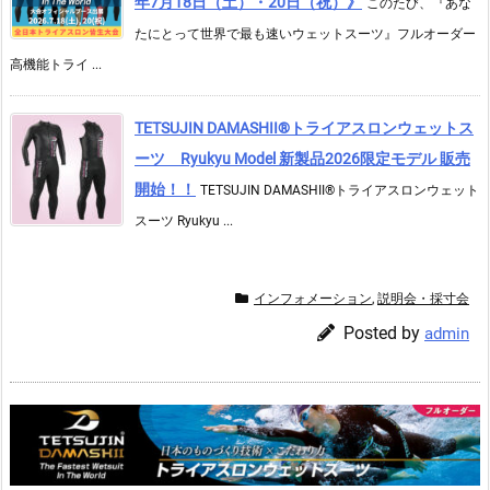
年7月18日（土）・20日（祝）》
このたび、『あな
たにとって世界で最も速いウェットスーツ』フルオーダー
高機能トライ ...
TETSUJIN DAMASHII®︎トライアスロンウェットス
ーツ Ryukyu Model 新製品2026限定モデル 販売
開始！！
TETSUJIN DAMASHII®︎トライアスロンウェット
スーツ Ryukyu ...
インフォメーション
,
説明会・採寸会
Posted by
admin