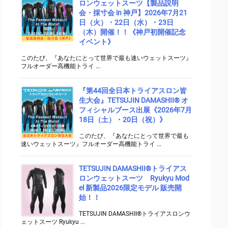
ロンウェットスーツ【製品説明
会・採寸会 in 神戸】2026年7月21
日（火）・22日（水）・23日
（木）開催！！《神戸初開催記念
イベント》
このたび、『あなたにとって世界で最も速いウェットスーツ』
フルオーダー高機能トライ ...
『第44回全日本トライアスロン皆
生大会』TETSUJIN DAMASHII® オ
フィシャルブース出展《2026年7月
18日（土）・20日（祝）》
このたび、『あなたにとって世界で最も
速いウェットスーツ』フルオーダー高機能トライ ...
TETSUJIN DAMASHII®︎トライアス
ロンウェットスーツ Ryukyu Mod
el 新製品2026限定モデル 販売開
始！！
TETSUJIN DAMASHII®︎トライアスロンウ
ェットスーツ Ryukyu ...