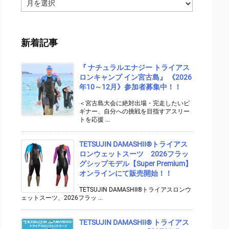
ア
ー
カ
イ
新着記事
ブ
『 ナチュラルエナジー トライアス
ロンキャンプ イン宮古島』 《2026
年10～12月》参加者募集中！！
＜宮古島大会に絶対出場・完走したいビ
ギナー、自分への挑戦を目指すアスリー
トを応援 ...
TETSUJIN DAMASHII®︎トライアス
ロンウェットスーツ 2026フラッ
グシップモデル【Super Premium】
オンラインにて販売開始！！
TETSUJIN DAMASHII®トライアスロンウ
ェットスーツ、2026フラッ ...
TETSUJIN DAMASHII® トライアス