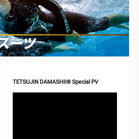
TETSUJIN DAMASHII® Special PV
動
画
プ
レ
ー
ヤ
ー