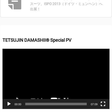
スーツ、ISPO 2013（ドイツ・ミュンヘン）へ
出展！
TETSUJIN DAMASHII® Special PV
動
画
プ
レ
ー
ヤ
ー
00:00
07:09