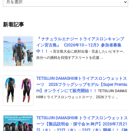
ア
ー
カ
イ
新着記事
ブ
『 ナチュラルエナジー トライアスロンキャンプ
イン宮古島』 《2026年10～12月》参加者募集
中！！
＜宮古島大会に絶対出場・完走したいビギナー、
自分への挑戦を目指すアスリートを応援 ...
TETSUJIN DAMASHII®︎トライアスロンウェットス
ーツ 2026フラッグシップモデル【Super Premiu
m】オンラインにて販売開始！！
TETSUJIN DAMAS
HII®トライアスロンウェットスーツ、2026フラッ ...
TETSUJIN DAMASHII® トライアスロンウェットス
ーツ【製品説明会・採寸会 in 神戸】2026年7月21
日（火）・22日（水）・23日（木）開催！！《神