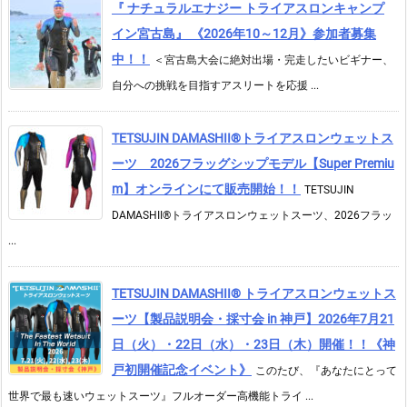
『 ナチュラルエナジー トライアスロンキャンプ
イン宮古島』 《2026年10～12月》参加者募集
中！！
＜宮古島大会に絶対出場・完走したいビギナー、
自分への挑戦を目指すアスリートを応援 ...
TETSUJIN DAMASHII®︎トライアスロンウェットス
ーツ 2026フラッグシップモデル【Super Premiu
m】オンラインにて販売開始！！
TETSUJIN
DAMASHII®トライアスロンウェットスーツ、2026フラッ
...
TETSUJIN DAMASHII® トライアスロンウェットス
ーツ【製品説明会・採寸会 in 神戸】2026年7月21
日（火）・22日（水）・23日（木）開催！！《神
戸初開催記念イベント》
このたび、『あなたにとって
世界で最も速いウェットスーツ』フルオーダー高機能トライ ...