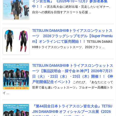
イン宮古島』 《2026年10～12月》参加者募集
中！！
＜宮古島大会に絶対出場・完走したいビギナー、
自分への挑戦を目指すアスリートを応援 ...
TETSUJIN DAMASHII®︎トライアスロンウェットス
ーツ 2026フラッグシップモデル【Super Premiu
m】オンラインにて販売開始！！
TETSUJIN DAMAS
HII®トライアスロンウェットスーツ、2026フラッ ...
TETSUJIN DAMASHII® トライアスロンウェットス
ーツ【製品説明会・採寸会 in 神戸】2026年7月21
日（火）・22日（水）・23日（木）開催！！《神
戸初開催記念イベント》
このたび、『あなたにとって
世界で最も速いウェットスーツ』フルオーダー高機能トラ
イ ...
『第44回全日本トライアスロン皆生大会』TETSU
JIN DAMASHII® オフィシャルブース出展《2026