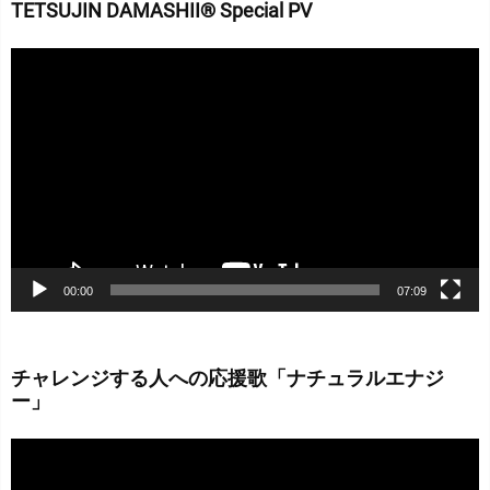
TETSUJIN DAMASHII® Special PV
動
画
プ
レ
ー
ヤ
ー
00:00
07:09
チャレンジする人への応援歌「ナチュラルエナジ
ー」
動
画