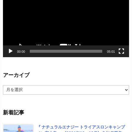
プ
レ
ー
ヤ
ー
00:00
05:01
アーカイブ
ア
ー
カ
イ
新着記事
ブ
『 ナチュラルエナジー トライアスロンキャンプ