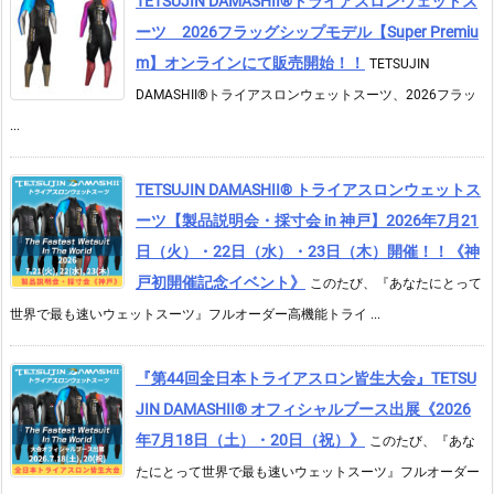
TETSUJIN DAMASHII®︎トライアスロンウェットス
ーツ 2026フラッグシップモデル【Super Premiu
m】オンラインにて販売開始！！
TETSUJIN
DAMASHII®トライアスロンウェットスーツ、2026フラッ
...
TETSUJIN DAMASHII® トライアスロンウェットス
ーツ【製品説明会・採寸会 in 神戸】2026年7月21
日（火）・22日（水）・23日（木）開催！！《神
戸初開催記念イベント》
このたび、『あなたにとって
世界で最も速いウェットスーツ』フルオーダー高機能トライ ...
『第44回全日本トライアスロン皆生大会』TETSU
JIN DAMASHII® オフィシャルブース出展《2026
年7月18日（土）・20日（祝）》
このたび、『あな
たにとって世界で最も速いウェットスーツ』フルオーダー