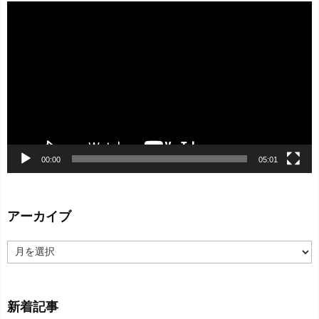
動
画
プ
レ
ー
ヤ
ー
00:00
05:01
アーカイブ
ア
ー
カ
イ
新着記事
ブ