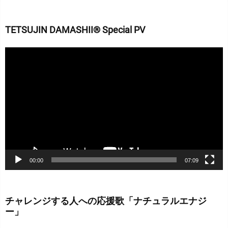
TETSUJIN DAMASHII® Special PV
動
画
プ
レ
ー
ヤ
ー
00:00
07:09
チャレンジする人への応援歌「ナチュラルエナジ
ー」