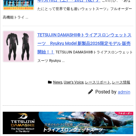
年7月18日（土）・20日（祝）》
このたび、『あな
たにとって世界で最も速いウェットスーツ』フルオーダー
高機能トライ ...
TETSUJIN DAMASHII®︎トライアスロンウェットス
ーツ Ryukyu Model 新製品2026限定モデル 販売
開始！！
TETSUJIN DAMASHII®︎トライアスロンウェット
スーツ Ryukyu ...
News
,
User's Voice
,
レースリポート
,
レース情報
Posted by
admin