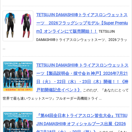
TETSUJIN DAMASHII®︎トライアスロンウェットス
ーツ 2026フラッグシップモデル【Super Premiu
m】オンラインにて販売開始！！
TETSUJIN
DAMASHII®トライアスロンウェットスーツ、2026フラッ
...
TETSUJIN DAMASHII® トライアスロンウェットス
ーツ【製品説明会・採寸会 in 神戸】2026年7月21
日（火）・22日（水）・23日（木）開催！！《神
戸初開催記念イベント》
このたび、『あなたにとって
世界で最も速いウェットスーツ』フルオーダー高機能トライ ...
『第44回全日本トライアスロン皆生大会』TETSU
JIN DAMASHII® オフィシャルブース出展《2026