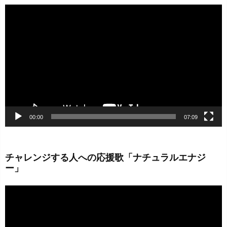
動
画
プ
レ
ー
ヤ
ー
00:00
07:09
チャレンジする人への応援歌「ナチュラルエナジ
ー」
動
画
プ
レ