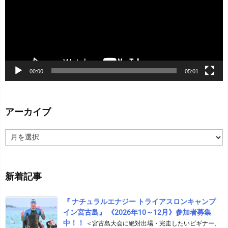
ー
ヤ
ー
00:00
05:01
アーカイブ
ア
ー
カ
イ
新着記事
ブ
『 ナチュラルエナジー トライアスロンキャンプ
イン宮古島』 《2026年10～12月》参加者募集
中！！
＜宮古島大会に絶対出場・完走したいビギナー、