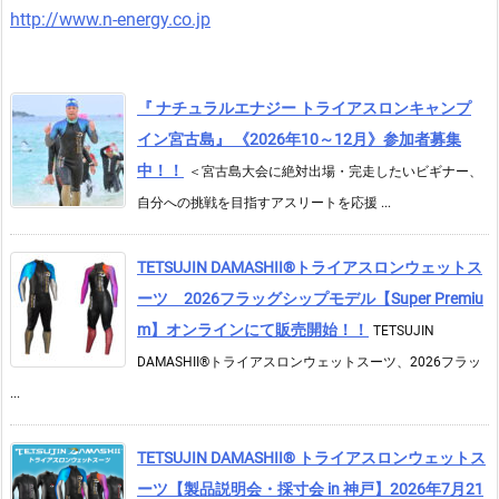
http://www.n-energy.co.jp
『 ナチュラルエナジー トライアスロンキャンプ
イン宮古島』 《2026年10～12月》参加者募集
中！！
＜宮古島大会に絶対出場・完走したいビギナー、
自分への挑戦を目指すアスリートを応援 ...
TETSUJIN DAMASHII®︎トライアスロンウェットス
ーツ 2026フラッグシップモデル【Super Premiu
m】オンラインにて販売開始！！
TETSUJIN
DAMASHII®トライアスロンウェットスーツ、2026フラッ
...
TETSUJIN DAMASHII® トライアスロンウェットス
ーツ【製品説明会・採寸会 in 神戸】2026年7月21