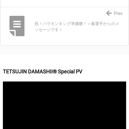
Prev
祝！バラモンキング準優勝！＜秦選手からのメ
ッセージです＞
TETSUJIN DAMASHII® Special PV
動
画
プ
レ
ー
ヤ
ー