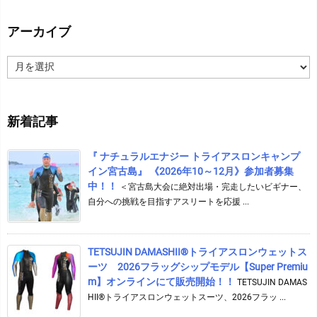
アーカイブ
ア
ー
カ
イ
新着記事
ブ
『 ナチュラルエナジー トライアスロンキャンプ
イン宮古島』 《2026年10～12月》参加者募集
中！！
＜宮古島大会に絶対出場・完走したいビギナー、
自分への挑戦を目指すアスリートを応援 ...
TETSUJIN DAMASHII®︎トライアスロンウェットス
ーツ 2026フラッグシップモデル【Super Premiu
m】オンラインにて販売開始！！
TETSUJIN DAMAS
HII®トライアスロンウェットスーツ、2026フラッ ...