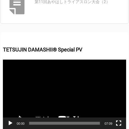
第11回あやはしトライアスロン大会（2）
TETSUJIN DAMASHII® Special PV
動
画
プ
レ
ー
ヤ
ー
00:00
07:09