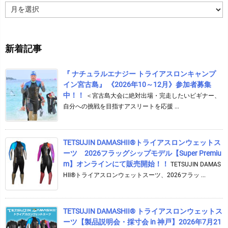
ア
ー
カ
イ
新着記事
ブ
『 ナチュラルエナジー トライアスロンキャンプ
イン宮古島』 《2026年10～12月》参加者募集
中！！
＜宮古島大会に絶対出場・完走したいビギナー、
自分への挑戦を目指すアスリートを応援 ...
TETSUJIN DAMASHII®︎トライアスロンウェットス
ーツ 2026フラッグシップモデル【Super Premiu
m】オンラインにて販売開始！！
TETSUJIN DAMAS
HII®トライアスロンウェットスーツ、2026フラッ ...
TETSUJIN DAMASHII® トライアスロンウェットス
ーツ【製品説明会・採寸会 in 神戸】2026年7月21