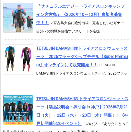
『 ナチュラルエナジー トライアスロンキャンプ
イン宮古島』 《2026年10～12月》参加者募集
中！！
＜宮古島大会に絶対出場・完走したいビギナー、
自分への挑戦を目指すアスリートを応援 ...
TETSUJIN DAMASHII®︎トライアスロンウェットス
ーツ 2026フラッグシップモデル【Super Premiu
m】オンラインにて販売開始！！
TETSUJIN
DAMASHII®トライアスロンウェットスーツ、2026フラッ
...
TETSUJIN DAMASHII® トライアスロンウェットス
ーツ【製品説明会・採寸会 in 神戸】2026年7月21
日（火）・22日（水）・23日（木）開催！！《神
戸初開催記念イベント》
このたび、『あなたにとって