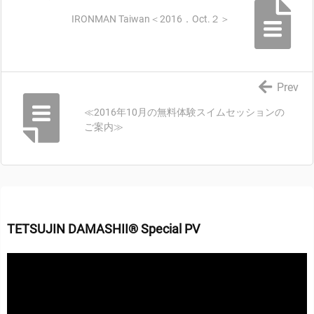
IRONMAN Taiwan＜2016．Oct.２＞
Prev
≪2016年10月の無料体験スイムセッションの
ご案内≫
TETSUJIN DAMASHII® Special PV
動
画
プ
レ