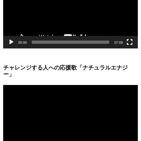
ー
ヤ
ー
00:00
07:09
チャレンジする人への応援歌「ナチュラルエナジ
ー」
動
画
プ
レ
ー
ヤ
ー