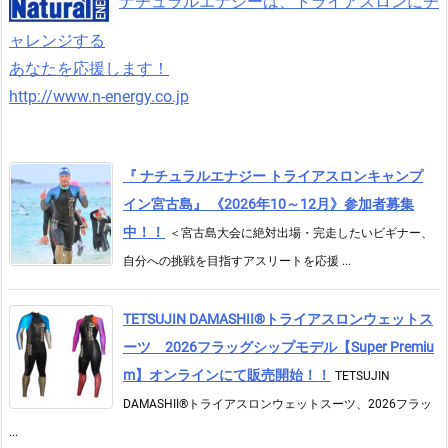
ナチュラルエナジーは、トライアスロンにチ
ャレンジする
あなたを応援します！
http://www.n-energy.co.jp
『 ナチュラルエナジー トライアスロンキャンプ
イン宮古島』 《2026年10～12月》参加者募集
中！！
＜宮古島大会に絶対出場・完走したいビギナー、
自分への挑戦を目指すアスリートを応援 ...
TETSUJIN DAMASHII®︎トライアスロンウェットス
ーツ 2026フラッグシップモデル【Super Premiu
m】オンラインにて販売開始！！
TETSUJIN
DAMASHII®トライアスロンウェットスーツ、2026フラッ
...