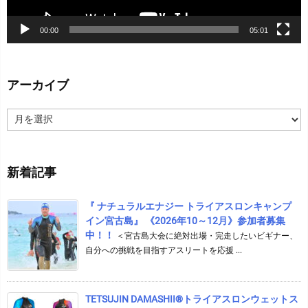
00:00
05:01
アーカイブ
ア
ー
カ
イ
新着記事
ブ
『 ナチュラルエナジー トライアスロンキャンプ
イン宮古島』 《2026年10～12月》参加者募集
中！！
＜宮古島大会に絶対出場・完走したいビギナー、
自分への挑戦を目指すアスリートを応援 ...
TETSUJIN DAMASHII®︎トライアスロンウェットス