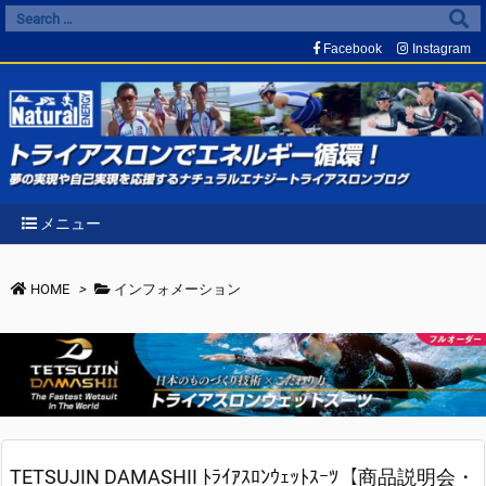
Facebook
Instagram
メニュー
HOME
>
インフォメーション
TETSUJIN DAMASHII ﾄﾗｲｱｽﾛﾝｳｪｯﾄｽｰﾂ【商品説明会・