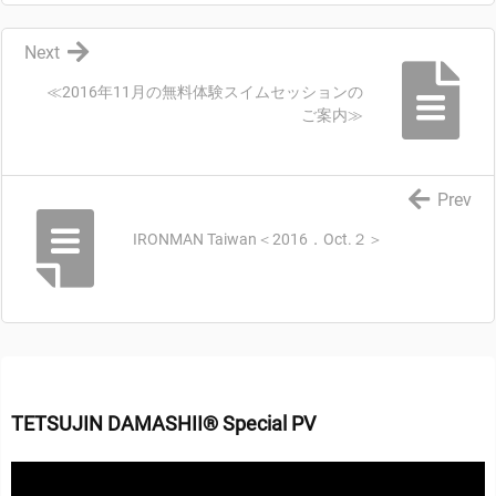
Next
≪2016年11月の無料体験スイムセッションの
ご案内≫
Prev
IRONMAN Taiwan＜2016．Oct.２＞
TETSUJIN DAMASHII® Special PV
動
画