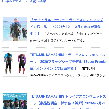
http://www.n-energy.co.jp
『 ナチュラルエナジー トライアスロンキャンプ
イン宮古島』 《2026年10～12月》参加者募集
中！！
＜宮古島大会に絶対出場・完走したいビギナー、
自分への挑戦を目指すアスリートを応援 ...
TETSUJIN DAMASHII®︎トライアスロンウェットス
ーツ 2026フラッグシップモデル【Super Premiu
m】オンラインにて販売開始！！
TETSUJIN
DAMASHII®トライアスロンウェットスーツ、2026フラッ
...
TETSUJIN DAMASHII® トライアスロンウェットス
ーツ【製品説明会・採寸会 in 神戸】2026年7月21