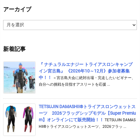
アーカイブ
ア
ー
カ
イ
新着記事
ブ
『 ナチュラルエナジー トライアスロンキャンプ
イン宮古島』 《2026年10～12月》参加者募集
中！！
＜宮古島大会に絶対出場・完走したいビギナー、
自分への挑戦を目指すアスリートを応援 ...
TETSUJIN DAMASHII®︎トライアスロンウェットス
ーツ 2026フラッグシップモデル【Super Premiu
m】オンラインにて販売開始！！
TETSUJIN DAMAS
HII®トライアスロンウェットスーツ、2026フラッ ...