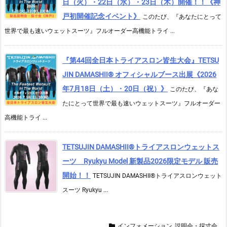
日（火）・22日（水）・23日（木）開催！！《神
戸初開催記念イベント》
このたび、『あなたにとって
世界で最も速いウェットスーツ』フルオーダー高機能トライ ...
『第44回全日本トライアスロン皆生大会』TETSU
JIN DAMASHII® オフィシャルブース出展《2026
年7月18日（土）・20日（祝）》
このたび、『あな
たにとって世界で最も速いウェットスーツ』フルオーダー
高機能トライ ...
TETSUJIN DAMASHII®︎トライアスロンウェットス
ーツ Ryukyu Model 新製品2026限定モデル 販売
開始！！
TETSUJIN DAMASHII®︎トライアスロンウェット
スーツ Ryukyu ...
インフォメーション
,
説明会・採寸会