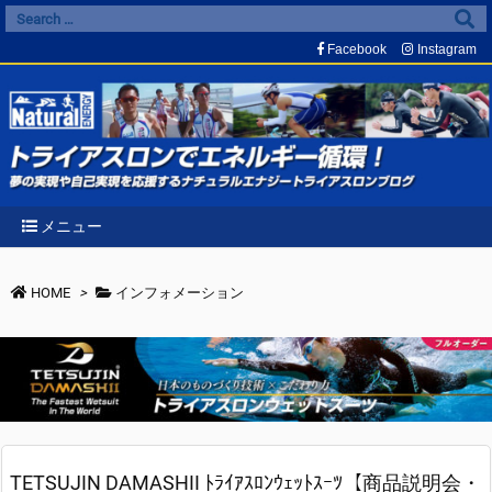
Facebook
Instagram
メニュー
HOME
>
インフォメーション
TETSUJIN DAMASHII ﾄﾗｲｱｽﾛﾝｳｪｯﾄｽｰﾂ【商品説明会・