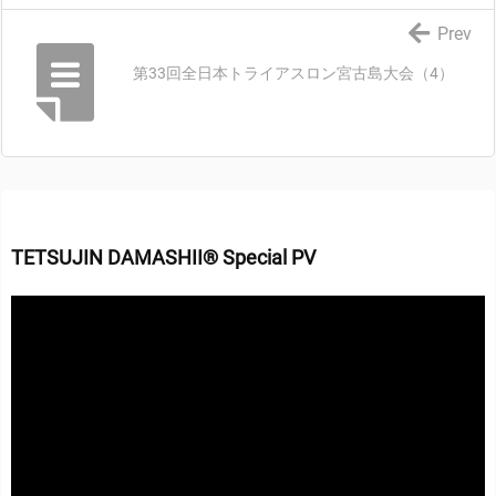
Prev
第33回全日本トライアスロン宮古島大会（4）
TETSUJIN DAMASHII® Special PV
動
画
プ
レ
ー
ヤ
ー