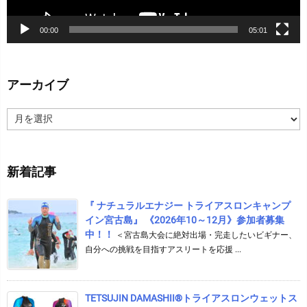
00:00
05:01
アーカイブ
ア
ー
カ
イ
新着記事
ブ
『 ナチュラルエナジー トライアスロンキャンプ
イン宮古島』 《2026年10～12月》参加者募集
中！！
＜宮古島大会に絶対出場・完走したいビギナー、
自分への挑戦を目指すアスリートを応援 ...
TETSUJIN DAMASHII®︎トライアスロンウェットス