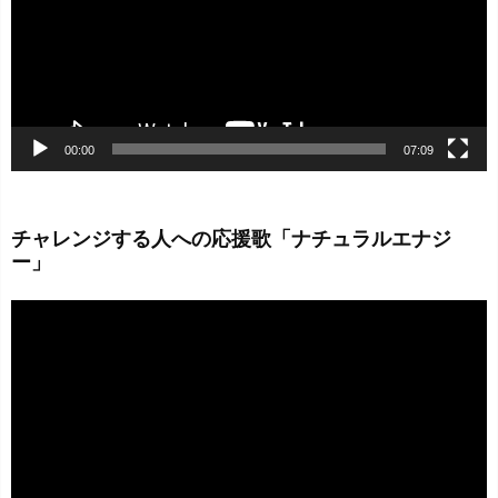
ー
ヤ
ー
00:00
07:09
チャレンジする人への応援歌「ナチュラルエナジ
ー」
動
画
プ
レ
ー
ヤ
ー