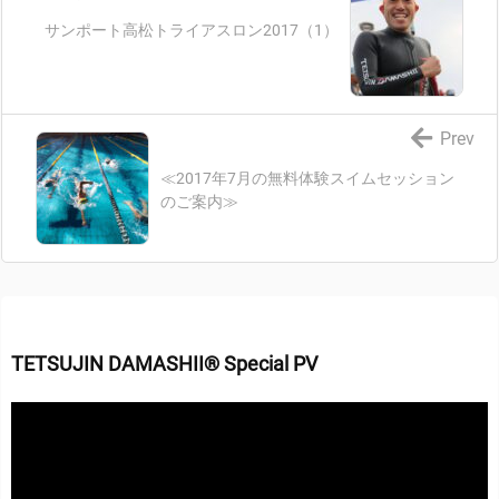
サンポート高松トライアスロン2017（1）
Prev
≪2017年7月の無料体験スイムセッション
のご案内≫
TETSUJIN DAMASHII® Special PV
動
画
プ
レ