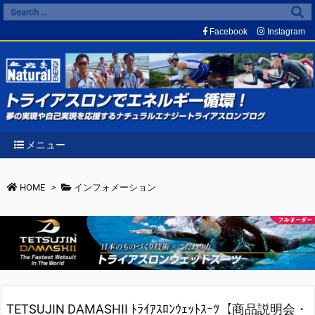
Facebook
Instagram
メニュー
HOME
>
インフォメーション
TETSUJIN DAMASHII ﾄﾗｲｱｽﾛﾝｳｪｯﾄｽｰﾂ【商品説明会・