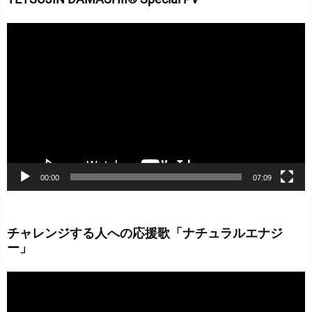
動
画
プ
レ
ー
ヤ
ー
00:00
07:09
チャレンジする人への応援歌「ナチュラルエナジ
ー」
動
画
プ