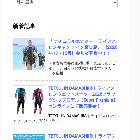
ア
ー
カ
イ
新着記事
ブ
『 ナチュラルエナジー トライアス
ロンキャンプ イン宮古島』 《2026
年10～12月》参加者募集中！！
＜宮古島大会に絶対出場・完走したいビ
ギナー、自分への挑戦を目指すアスリー
トを応援 ...
TETSUJIN DAMASHII®︎トライアス
ロンウェットスーツ 2026フラッ
グシップモデル【Super Premium】
オンラインにて販売開始！！
TETSUJIN DAMASHII®トライアスロンウ
ェットスーツ、2026フラッ ...
TETSUJIN DAMASHII® トライアス