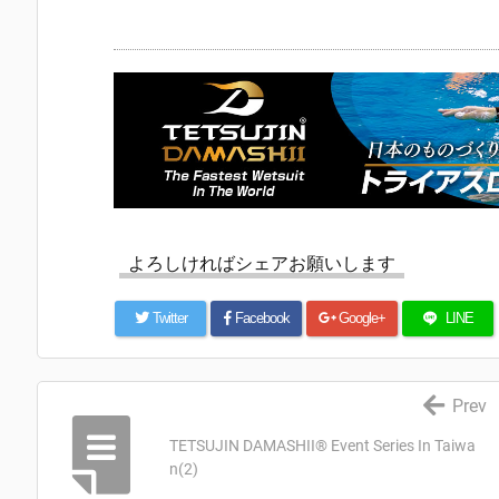
よろしければシェアお願いします
Twitter
Facebook
Google+
LINE
Prev
TETSUJIN DAMASHII®︎ Event Series In Taiwa
n(2)