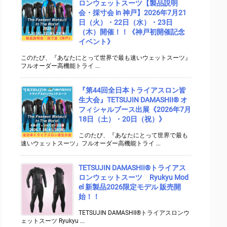
ロンウェットスーツ【製品説明
会・採寸会 in 神戸】2026年7月21
日（火）・22日（水）・23日
（木）開催！！《神戸初開催記念
イベント》
このたび、『あなたにとって世界で最も速いウェットスーツ』
フルオーダー高機能トライ ...
『第44回全日本トライアスロン皆
生大会』TETSUJIN DAMASHII® オ
フィシャルブース出展《2026年7月
18日（土）・20日（祝）》
このたび、『あなたにとって世界で最も
速いウェットスーツ』フルオーダー高機能トライ ...
TETSUJIN DAMASHII®︎トライアス
ロンウェットスーツ Ryukyu Mod
el 新製品2026限定モデル 販売開
始！！
TETSUJIN DAMASHII®︎トライアスロンウ
ェットスーツ Ryukyu ...