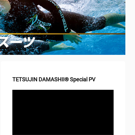
TETSUJIN DAMASHII® Special PV
動
画
プ
レ
ー
ヤ
ー