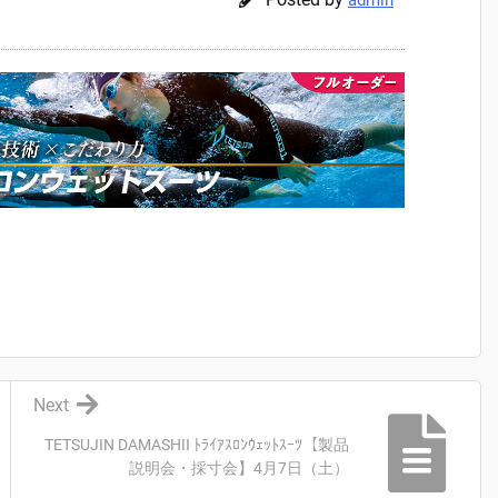
admin
Next
TETSUJIN DAMASHII ﾄﾗｲｱｽﾛﾝｳｪｯﾄｽｰﾂ【製品
説明会・採寸会】4月7日（土）