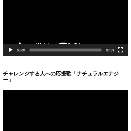
プ
レ
ー
ヤ
ー
00:00
07:09
チャレンジする人への応援歌「ナチュラルエナジ
ー」
動
画
プ
レ
ー
ヤ
ー