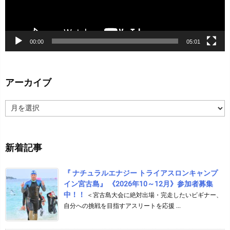
00:00
05:01
アーカイブ
ア
ー
カ
イ
新着記事
ブ
『 ナチュラルエナジー トライアスロンキャンプ
イン宮古島』 《2026年10～12月》参加者募集
中！！
＜宮古島大会に絶対出場・完走したいビギナー、
自分への挑戦を目指すアスリートを応援 ...