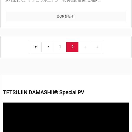
されました。ナチュラルエナジー代表長田達也は講師 ...
記事を読む
«
‹
1
2
›
»
TETSUJIN DAMASHII® Special PV
動
画
プ
レ
ー