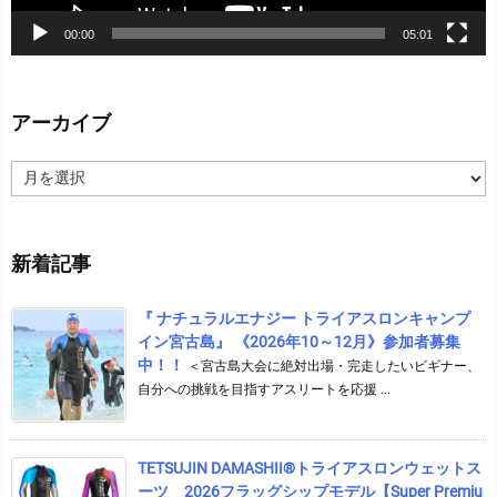
00:00
05:01
アーカイブ
ア
ー
カ
イ
新着記事
ブ
『 ナチュラルエナジー トライアスロンキャンプ
イン宮古島』 《2026年10～12月》参加者募集
中！！
＜宮古島大会に絶対出場・完走したいビギナー、
自分への挑戦を目指すアスリートを応援 ...
TETSUJIN DAMASHII®︎トライアスロンウェットス
ーツ 2026フラッグシップモデル【Super Premiu