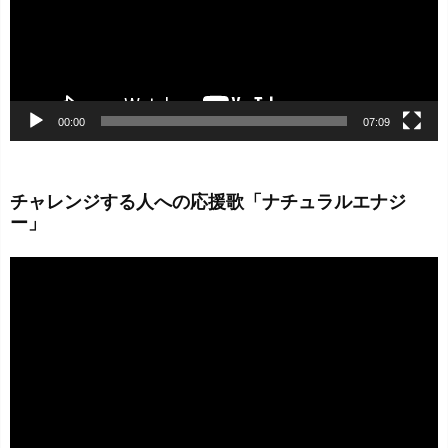
ヤ
ー
00:00
07:09
チャレンジする人への応援歌「ナチュラルエナジ
ー」
動
画
プ
レ
ー
ヤ
ー