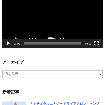
プ
レ
ー
ヤ
ー
00:00
05:01
アーカイブ
ア
ー
カ
イ
新着記事
ブ
『 ナチュラルエナジー トライアスロンキャンプ