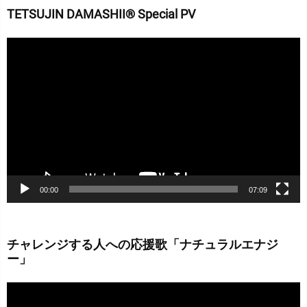
TETSUJIN DAMASHII® Special PV
動
画
プ
レ
ー
ヤ
ー
00:00
07:09
チャレンジする人への応援歌「ナチュラルエナジ
ー」
動
画