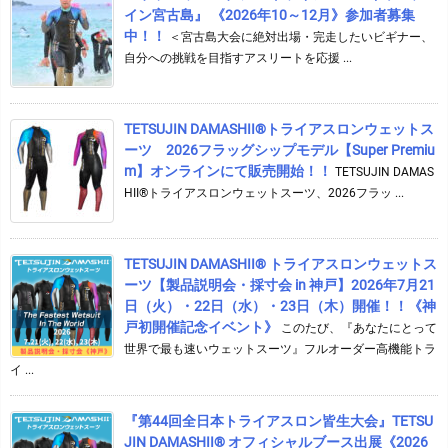
イン宮古島』 《2026年10～12月》参加者募集
中！！
＜宮古島大会に絶対出場・完走したいビギナー、
自分への挑戦を目指すアスリートを応援 ...
TETSUJIN DAMASHII®︎トライアスロンウェットス
ーツ 2026フラッグシップモデル【Super Premiu
m】オンラインにて販売開始！！
TETSUJIN DAMAS
HII®トライアスロンウェットスーツ、2026フラッ ...
TETSUJIN DAMASHII® トライアスロンウェットス
ーツ【製品説明会・採寸会 in 神戸】2026年7月21
日（火）・22日（水）・23日（木）開催！！《神
戸初開催記念イベント》
このたび、『あなたにとって
世界で最も速いウェットスーツ』フルオーダー高機能トラ
イ ...
『第44回全日本トライアスロン皆生大会』TETSU
JIN DAMASHII® オフィシャルブース出展《2026