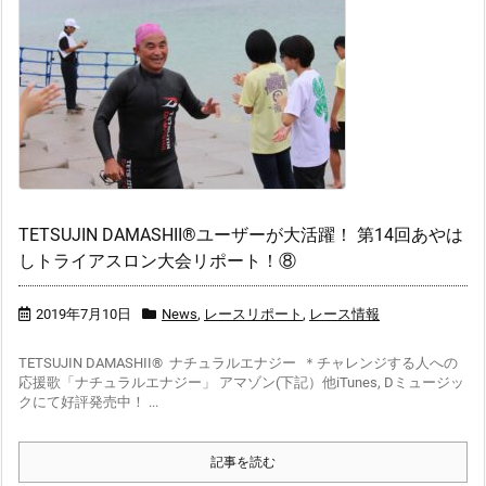
TETSUJIN DAMASHII®︎ユーザーが大活躍！ 第14回あやは
しトライアスロン大会リポート！⑧
2019年7月10日
News
,
レースリポート
,
レース情報
TETSUJIN DAMASHII® ナチュラルエナジー ＊チャレンジする人への
応援歌「ナチュラルエナジー」 アマゾン(下記）他iTunes, Dミュージッ
クにて好評発売中！ ...
記事を読む