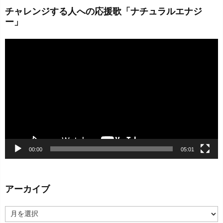
チャレンジする人への応援歌「ナチュラルエナジ
ー」
動
画
プ
レ
ー
ヤ
ー
00:00
05:01
アーカイブ
ア
ー