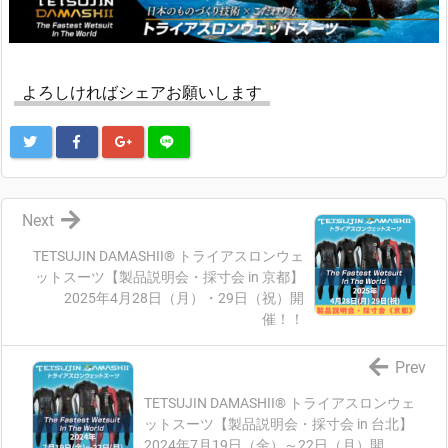
よろしければシェアお願いします
Next
TETSUJIN DAMASHII® トライアスロンウェ
ットスーツ【製品説明会・採寸会 in 京都】
2025年4月28日（月）・29日（祝）開
催！！
Prev
TETSUJIN DAMASHII® トライアスロンウェ
ットスーツ【製品説明会・採寸会 in 台北】
2024年7月19日（金）～22日（月）開