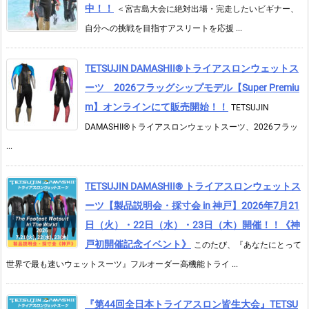
中！！
＜宮古島大会に絶対出場・完走したいビギナー、
自分への挑戦を目指すアスリートを応援 ...
TETSUJIN DAMASHII®︎トライアスロンウェットス
ーツ 2026フラッグシップモデル【Super Premiu
m】オンラインにて販売開始！！
TETSUJIN
DAMASHII®トライアスロンウェットスーツ、2026フラッ
...
TETSUJIN DAMASHII® トライアスロンウェットス
ーツ【製品説明会・採寸会 in 神戸】2026年7月21
日（火）・22日（水）・23日（木）開催！！《神
戸初開催記念イベント》
このたび、『あなたにとって
世界で最も速いウェットスーツ』フルオーダー高機能トライ ...
『第44回全日本トライアスロン皆生大会』TETSU