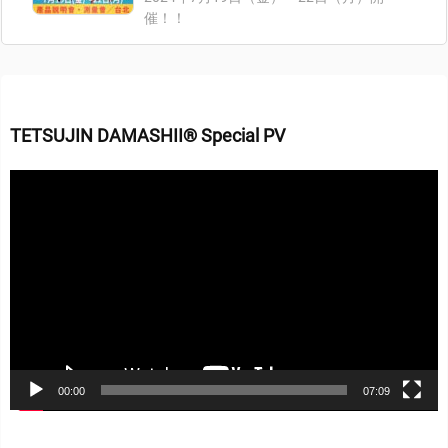
催！！
TETSUJIN DAMASHII® Special PV
動
画
プ
レ
ー
ヤ
ー
00:00
07:09