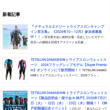
カ
イ
新着記事
ブ
『 ナチュラルエナジー トライアスロンキャンプ
イン宮古島』 《2026年10～12月》参加者募集
中！！
＜宮古島大会に絶対出場・完走したいビギナー、
自分への挑戦を目指すアスリートを応援 ...
TETSUJIN DAMASHII®︎トライアスロンウェットス
ーツ 2026フラッグシップモデル【Super Premiu
m】オンラインにて販売開始！！
TETSUJIN DAMAS
HII®トライアスロンウェットスーツ、2026フラッ ...
TETSUJIN DAMASHII® トライアスロンウェットス
ーツ【製品説明会・採寸会 in 神戸】2026年7月21
日（火）・22日（水）・23日（木）開催！！《神
戸初開催記念イベント》
このたび、『あなたにとって