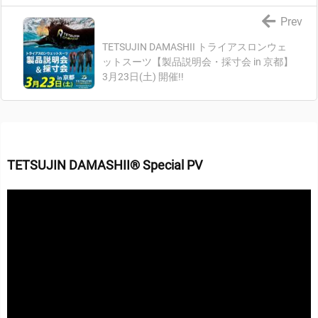
Prev
TETSUJIN DAMASHII トライアスロンウェ
ットスーツ【製品説明会・採寸会 in 京都】
3月23日(土) 開催!!
TETSUJIN DAMASHII® Special PV
動
画
プ
レ
ー
ヤ
ー