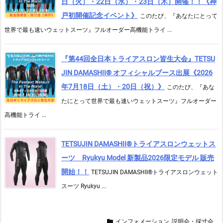
日（火）・22日（水）・23日（木）開催！！《神
戸初開催記念イベント》
このたび、『あなたにとって
世界で最も速いウェットスーツ』フルオーダー高機能トライ ...
『第44回全日本トライアスロン皆生大会』TETSU
JIN DAMASHII® オフィシャルブース出展《2026
年7月18日（土）・20日（祝）》
このたび、『あな
たにとって世界で最も速いウェットスーツ』フルオーダー
高機能トライ ...
TETSUJIN DAMASHII®︎トライアスロンウェットス
ーツ Ryukyu Model 新製品2026限定モデル 販売
開始！！
TETSUJIN DAMASHII®︎トライアスロンウェット
スーツ Ryukyu ...
インフォメーション
,
説明会・採寸会