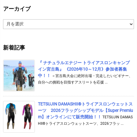
アーカイブ
ア
ー
カ
イ
新着記事
ブ
『 ナチュラルエナジー トライアスロンキャンプ
イン宮古島』 《2026年10～12月》参加者募集
中！！
＜宮古島大会に絶対出場・完走したいビギナー、
自分への挑戦を目指すアスリートを応援 ...
TETSUJIN DAMASHII®︎トライアスロンウェットス
ーツ 2026フラッグシップモデル【Super Premiu
m】オンラインにて販売開始！！
TETSUJIN DAMAS
HII®トライアスロンウェットスーツ、2026フラッ ...