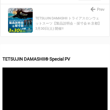
Prev
TETSUJIN DAMASHII トライアスロンウェ
ットスーツ【製品説明会・採寸会 in 京都】
3月30日(土) 開催!!
TETSUJIN DAMASHII® Special PV
動
画
プ
レ
ー
ヤ
ー