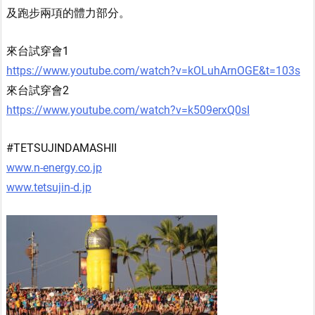
及跑步兩項的體力部分。
來台試穿會1
https://www.youtube.com/watch?v=kOLuhArnOGE&t=103s
來台試穿會2
https://www.youtube.com/watch?v=k509erxQ0sI
#TETSUJINDAMASHII
www.n-energy.co.jp
www.tetsujin-d.jp