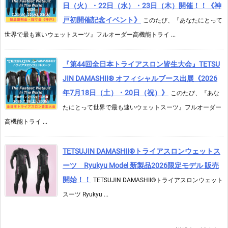
日（火）・22日（水）・23日（木）開催！！《神
戸初開催記念イベント》
このたび、『あなたにとって
世界で最も速いウェットスーツ』フルオーダー高機能トライ ...
『第44回全日本トライアスロン皆生大会』TETSU
JIN DAMASHII® オフィシャルブース出展《2026
年7月18日（土）・20日（祝）》
このたび、『あな
たにとって世界で最も速いウェットスーツ』フルオーダー
高機能トライ ...
TETSUJIN DAMASHII®︎トライアスロンウェットス
ーツ Ryukyu Model 新製品2026限定モデル 販売
開始！！
TETSUJIN DAMASHII®︎トライアスロンウェット
スーツ Ryukyu ...