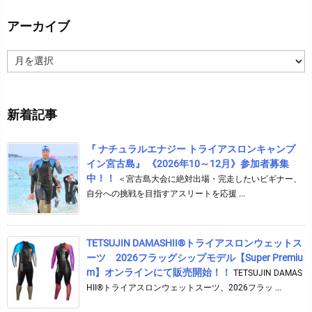
アーカイブ
ア
ー
カ
イ
新着記事
ブ
『 ナチュラルエナジー トライアスロンキャンプ
イン宮古島』 《2026年10～12月》参加者募集
中！！
＜宮古島大会に絶対出場・完走したいビギナー、
自分への挑戦を目指すアスリートを応援 ...
TETSUJIN DAMASHII®︎トライアスロンウェットス
ーツ 2026フラッグシップモデル【Super Premiu
m】オンラインにて販売開始！！
TETSUJIN DAMAS
HII®トライアスロンウェットスーツ、2026フラッ ...