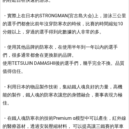
的輕鬆自在快速的游泳。
・實際上在日本的STRONGMAN(宮古島大会)上，游泳三公里
的選手們都會比前年沒穿防寒衣的時候，比賽的時間縮短10
分鐘以上，穿過的選手得到此數據的人非常的多。
・使用其他品牌的防寒衣，在使用半年到一年以內的選手
們，很多通常都會在更換新的品牌。
使用TETSUJIN DAMASHII後的選手們，幾乎完全不換。品質
值得信任。
・利用日本的物品製作技術，集結鐵人魂良好的力量，高機
能的製作，鐵人魂的防寒衣讓您的身體融合，賽事表現力極
佳。
・在鐵人魂防寒衣的技術Premium α模型中可以產生，紅外線
的醫療器材，透過安裝壓縮材料， 可以提高讓三鐵賽的單車