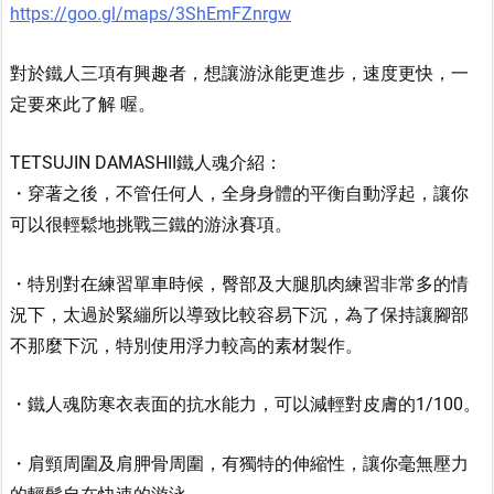
https://goo.gl/maps/3ShEmFZnrgw
對於鐵人三項有興趣者，想讓游泳能更進步，速度更快，一
定要來此了解 喔。
TETSUJIN DAMASHII鐵人魂介紹：
・穿著之後，不管任何人，全身身體的平衡自動浮起，讓你
可以很輕鬆地挑戰三鐵的游泳賽項。
・特別對在練習單車時候，臀部及大腿肌肉練習非常多的情
況下，太過於緊繃所以導致比較容易下沉，為了保持讓腳部
不那麼下沉，特別使用浮力較高的素材製作。
・鐵人魂防寒衣表面的抗水能力，可以減輕對皮膚的1/100。
・肩頸周圍及肩胛骨周圍，有獨特的伸縮性，讓你毫無壓力