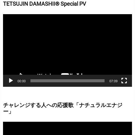
TETSUJIN DAMASHII® Special PV
動
画
プ
レ
ー
ヤ
ー
00:00
07:09
チャレンジする人への応援歌「ナチュラルエナジ
ー」
動
画