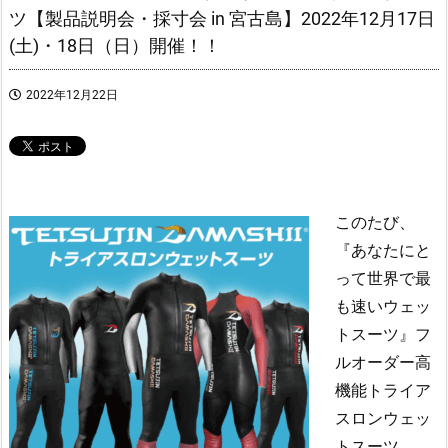
ツ【製品説明会・採寸会 in 宮古島】2022年12月17日
(土)・18日（日）開催！！
2022年12月22日
このたび、
『あなたにと
って世界で最
も速いウェッ
トスーツ』フ
ルオーダー高
機能トライア
スロンウェッ
トスーツ、