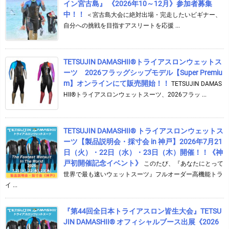
イン宮古島』 《2026年10～12月》参加者募集
中！！
＜宮古島大会に絶対出場・完走したいビギナー、
自分への挑戦を目指すアスリートを応援 ...
TETSUJIN DAMASHII®︎トライアスロンウェットス
ーツ 2026フラッグシップモデル【Super Premiu
m】オンラインにて販売開始！！
TETSUJIN DAMAS
HII®トライアスロンウェットスーツ、2026フラッ ...
TETSUJIN DAMASHII® トライアスロンウェットス
ーツ【製品説明会・採寸会 in 神戸】2026年7月21
日（火）・22日（水）・23日（木）開催！！《神
戸初開催記念イベント》
このたび、『あなたにとって
世界で最も速いウェットスーツ』フルオーダー高機能トラ
イ ...
『第44回全日本トライアスロン皆生大会』TETSU
JIN DAMASHII® オフィシャルブース出展《2026