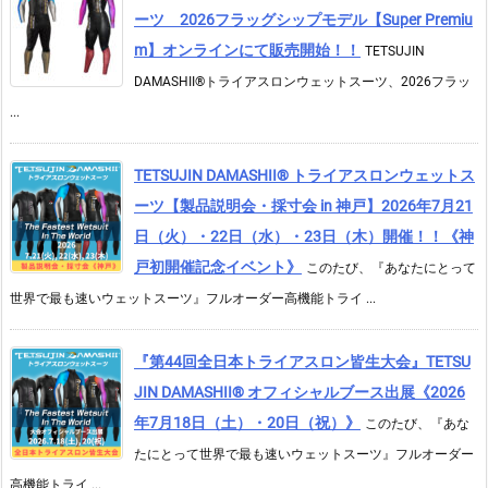
ーツ 2026フラッグシップモデル【Super Premiu
m】オンラインにて販売開始！！
TETSUJIN
DAMASHII®トライアスロンウェットスーツ、2026フラッ
...
TETSUJIN DAMASHII® トライアスロンウェットス
ーツ【製品説明会・採寸会 in 神戸】2026年7月21
日（火）・22日（水）・23日（木）開催！！《神
戸初開催記念イベント》
このたび、『あなたにとって
世界で最も速いウェットスーツ』フルオーダー高機能トライ ...
『第44回全日本トライアスロン皆生大会』TETSU
JIN DAMASHII® オフィシャルブース出展《2026
年7月18日（土）・20日（祝）》
このたび、『あな
たにとって世界で最も速いウェットスーツ』フルオーダー
高機能トライ ...