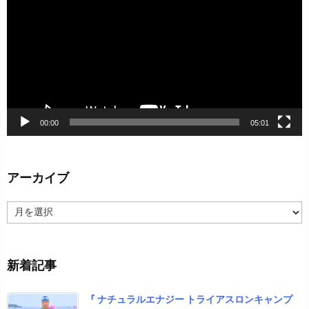
プ
レ
ー
ヤ
ー
00:00
05:01
アーカイブ
ア
ー
カ
イ
新着記事
ブ
『 ナチュラルエナジー トライアスロンキャンプ