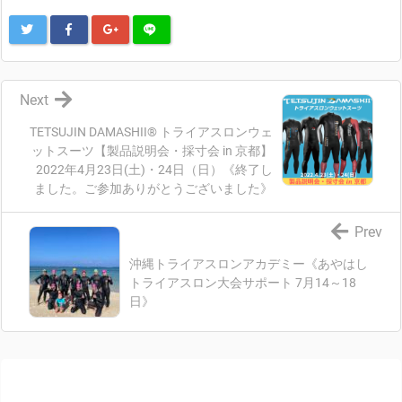
Next
TETSUJIN DAMASHII® トライアスロンウェ
ットスーツ【製品説明会・採寸会 in 京都】
2022年4月23日(土)・24日（日）《終了し
ました。ご参加ありがとうございました》
Prev
沖縄トライアスロンアカデミー《あやはし
トライアスロン大会サポート 7月14～18
日》