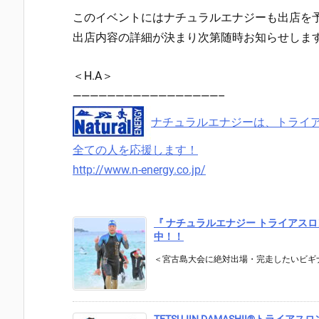
このイベントにはナチュラルエナジーも出店を
出店内容の詳細が決まり次第随時お知らせしま
＜H.A＞
—————————————————–
ナチュラルエナジーは、トライ
全ての人を応援します！
http://www.n-energy.co.jp/
『 ナチュラルエナジー トライアスロン
中！！
＜宮古島大会に絶対出場・完走したいビギナ
TETSUJIN DAMASHII®︎トライ