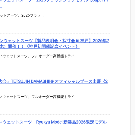
！
ェットスーツ、2026フラッ ...
イアスロンウェットスーツ【製品説明会・採寸会 in 神戸】2026年7
日（木）開催！！《神戸初開催記念イベント》
ウェットスーツ』フルオーダー高機能トライ ...
TETSUJIN DAMASHII® オフィシャルブース出展《2
ウェットスーツ』フルオーダー高機能トライ ...
スロンウェットスーツ Ryukyu Model 新製品2026限定モデル