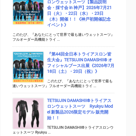
ロンウェットスーツ【製品説明
会・採寸会 in 神戸】2026年7月21
日（火）・22日（水）・23日
（木）開催！！《神戸初開催記念
イベント》
このたび、『あなたにとって世界で最も速いウェットスーツ』
フルオーダー高機能トライ ...
『第44回全日本トライアスロン皆
生大会』TETSUJIN DAMASHII® オ
フィシャルブース出展《2026年7月
18日（土）・20日（祝）》
このたび、『あなたにとって世界で最も
速いウェットスーツ』フルオーダー高機能トライ ...
TETSUJIN DAMASHII®︎トライアス
ロンウェットスーツ Ryukyu Mod
el 新製品2026限定モデル 販売開
始！！
TETSUJIN DAMASHII®︎トライアスロンウ
ェットスーツ Ryukyu ...