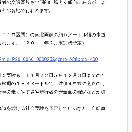
行者の交通事故も全国的に増える傾向にあるが、よ
京都の各地で行われます。
・７キロ区間）の南北両側の約５メートル幅の歩道
られます。（２０１１年２月末完成予定）
.php?mid=P20100601000025&genre=A2&area=K00
社会実験も、１１月２２日から１２月３日までの１
本松通の１８３メートルで、片側４車線の道路のう
転車の走りやすさや歩行者の安全面の確保などが調
車道を設ける社会実験を予定しているなど、自転車