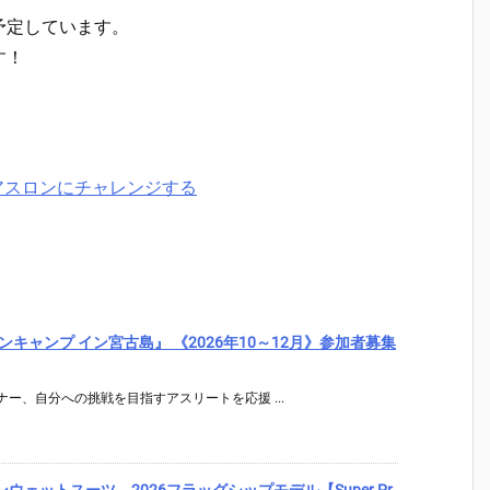
予定しています。
す！
アスロンにチャレンジする
キャンプ イン宮古島』 《2026年10～12月》参加者募集
ー、自分への挑戦を目指すアスリートを応援 ...
アスロンウェットスーツ 2026フラッグシップモデル【Super Pr