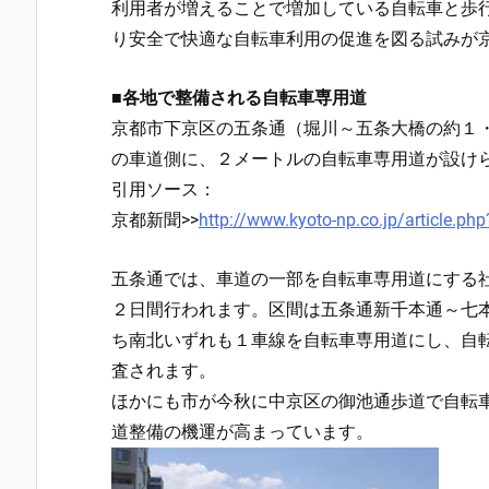
利用者が増えることで増加している自転車と歩
り安全で快適な自転車利用の促進を図る試みが
■各地で整備される自転車専用道
京都市下京区の五条通（堀川～五条大橋の約１
の車道側に、２メートルの自転車専用道が設け
引用ソース：
京都新聞>>
http://www.kyoto-np.co.jp/article
五条通では、車道の一部を自転車専用道にする
２日間行われます。区間は五条通新千本通～七
ち南北いずれも１車線を自転車専用道にし、自
査されます。
ほかにも市が今秋に中京区の御池通歩道で自転
道整備の機運が高まっています。