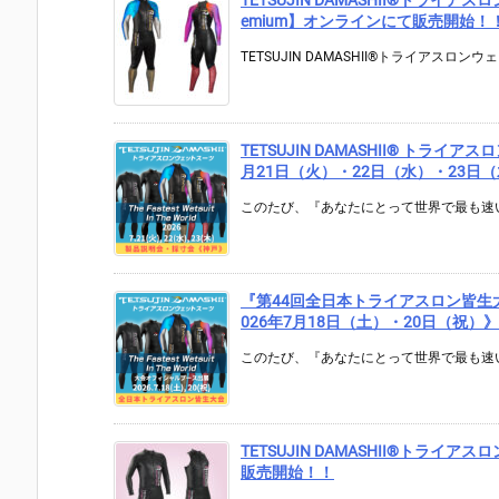
emium】オンラインにて販売開始！
TETSUJIN DAMASHII®トライアスロンウ
TETSUJIN DAMASHII® トラ
月21日（火）・22日（水）・23
このたび、『あなたにとって世界で最も速い
『第44回全日本トライアスロン皆生大会』
026年7月18日（土）・20日（祝）》
このたび、『あなたにとって世界で最も速い
TETSUJIN DAMASHII®︎トライア
販売開始！！