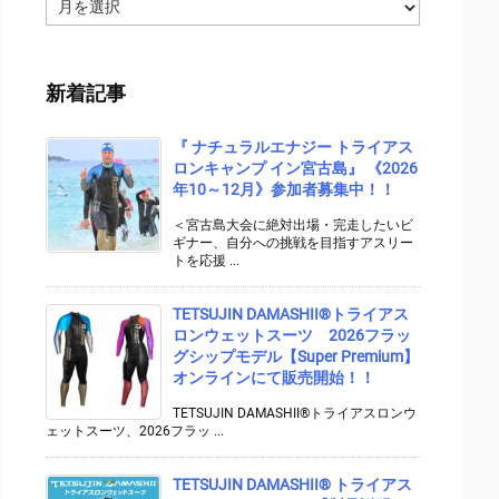
ア
ー
カ
イ
新着記事
ブ
『 ナチュラルエナジー トライアス
ロンキャンプ イン宮古島』 《2026
年10～12月》参加者募集中！！
＜宮古島大会に絶対出場・完走したいビ
ギナー、自分への挑戦を目指すアスリー
トを応援 ...
TETSUJIN DAMASHII®︎トライアス
ロンウェットスーツ 2026フラッ
グシップモデル【Super Premium】
オンラインにて販売開始！！
TETSUJIN DAMASHII®トライアスロンウ
ェットスーツ、2026フラッ ...
TETSUJIN DAMASHII® トライアス