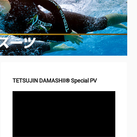
TETSUJIN DAMASHII® Special PV
動
画
プ
レ
ー
ヤ
ー