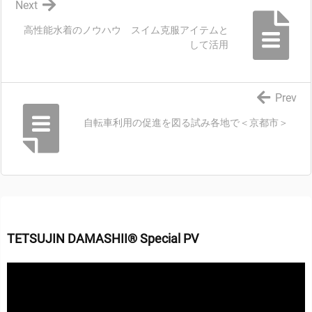
Next
高性能水着のノウハウ スイム克服アイテムと
して活用
Prev
自転車利用の促進を図る試み各地で＜京都市＞
TETSUJIN DAMASHII® Special PV
動
画
プ