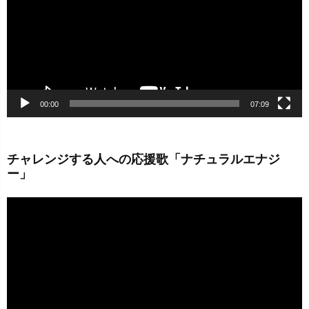
レ
ー
ヤ
ー
00:00
07:09
チャレンジする人への応援歌「ナチュラルエナジ
ー」
動
画
プ
レ
ー
ヤ
ー