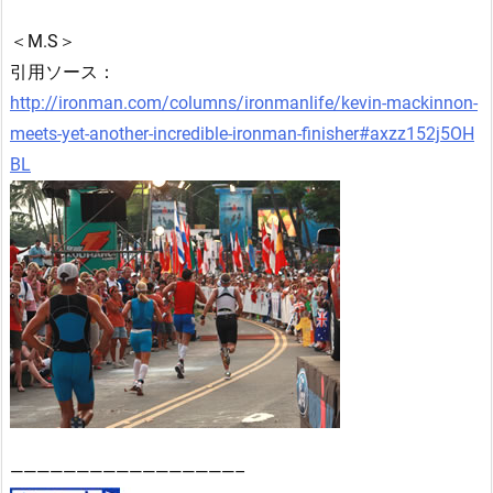
＜M.S＞
引用ソース：
http://ironman.com/columns/ironmanlife/kevin-mackinnon-
meets-yet-another-incredible-ironman-finisher#axzz152j5OH
BL
—————————————————–