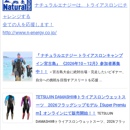
ナチュラルエナジーは、トライアスロンにチ
ャレンジする
全ての人を応援します！
http://www.n-energy.co.jp/
『 ナチュラルエナジー トライアスロンキャンプ
イン宮古島』 《2026年10～12月》参加者募集
中！！
＜宮古島大会に絶対出場・完走したいビギナー、
自分への挑戦を目指すアスリートを応援 ...
TETSUJIN DAMASHII®︎トライアスロンウェットス
ーツ 2026フラッグシップモデル【Super Premiu
m】オンラインにて販売開始！！
TETSUJIN
DAMASHII®トライアスロンウェットスーツ、2026フラッ
...