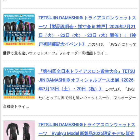
TETSUJIN DAMASHII® トライアスロンウェットス
ーツ【製品説明会・採寸会 in 神戸】2026年7月21
日（火）・22日（水）・23日（木）開催！！《神
戸初開催記念イベント》
このたび、『あなたにとって
世界で最も速いウェットスーツ』フルオーダー高機能トライ ...
『第44回全日本トライアスロン皆生大会』TETSU
JIN DAMASHII® オフィシャルブース出展《2026
年7月18日（土）・20日（祝）》
このたび、『あな
たにとって世界で最も速いウェットスーツ』フルオーダー
高機能トライ ...
TETSUJIN DAMASHII®︎トライアスロンウェットス
ーツ Ryukyu Model 新製品2026限定モデル 販売