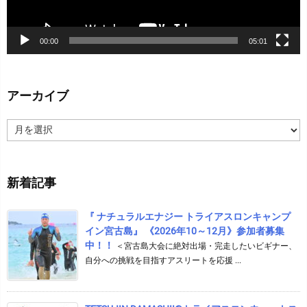
00:00
05:01
アーカイブ
ア
ー
カ
イ
新着記事
ブ
『 ナチュラルエナジー トライアスロンキャンプ
イン宮古島』 《2026年10～12月》参加者募集
中！！
＜宮古島大会に絶対出場・完走したいビギナー、
自分への挑戦を目指すアスリートを応援 ...